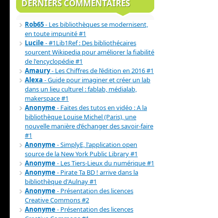
DERNIERS COMMENTAIRES
Rob65
- Les bibliothèques se modernisent,
en toute impunité #1
Lucile
- #1Lib1Ref : Des bibliothécaires
sourcent Wikipedia pour améliorer la fiabilité
de l'encyclopédie #1
Amaury
- Les Chiffres de l’édition en 2016 #1
Alexa
- Guide pour imaginer et créer un lab
dans un lieu culturel : fablab, médialab,
makerspace #1
Anonyme
- Faites des tutos en vidéo : A la
bibliothèque Louise Michel (Paris), une
nouvelle manière d’échanger des savoir-faire
#1
Anonyme
- SimplyE, l'application open
source de la New York Public Library #1
Anonyme
- Les Tiers-Lieux du numérique #1
Anonyme
- Pirate Ta BD ! arrive dans la
bibliothèque d'Aulnay #1
Anonyme
- Présentation des licences
Creative Commons #2
Anonyme
- Présentation des licences