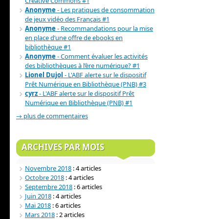
Creative Commons #1
Anonyme
- Les pratiques de consommation
de jeux vidéo des Français #1
Anonyme
- Recommandations pour la mise
en place d’une offre de ebooks en
bibliothèque #1
Anonyme
- Comment évaluer les activités
des bibliothèques à l’ère numérique? #1
Lionel Dujol
- L'ABF alerte sur le dispositif
Prêt Numérique en Bibliothèque (PNB) #3
cyrz
- L'ABF alerte sur le dispositif Prêt
Numérique en Bibliothèque (PNB) #1
→ plus de commentaires
ARCHIVES PAR MOIS
Novembre 2018
: 4 articles
Octobre 2018
: 4 articles
Septembre 2018
: 6 articles
Juin 2018
: 4 articles
Mai 2018
: 6 articles
Mars 2018
: 2 articles