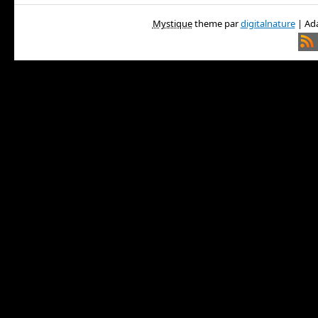
Mystique
theme par
digitalnature
| Ada