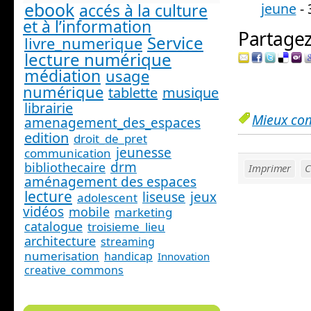
ebook
jeune
- 
accés à la culture
et à l’information
Partagez 
Service
livre_numerique
lecture numérique
médiation
usage
numérique
tablette
musique
librairie
Mieux co
amenagement_des_espaces
edition
droit_de_pret
jeunesse
communication
drm
bibliothecaire
Imprimer
C
aménagement des espaces
lecture
liseuse
jeux
adolescent
vidéos
mobile
marketing
catalogue
troisieme_lieu
architecture
streaming
numerisation
handicap
Innovation
creative_commons