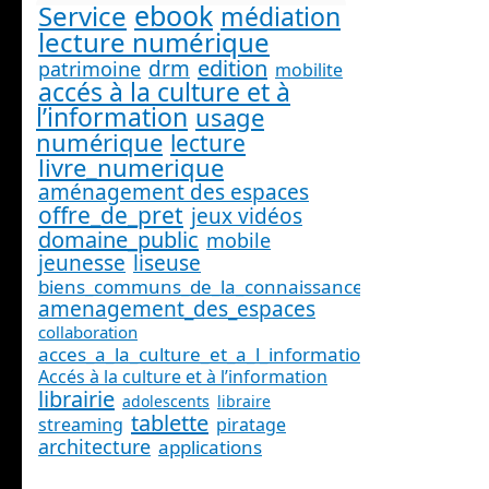
ebook
Service
médiation
lecture numérique
edition
drm
patrimoine
mobilite
accés à la culture et à
l’information
usage
numérique
lecture
livre_numerique
aménagement des espaces
offre_de_pret
jeux vidéos
domaine_public
mobile
jeunesse
liseuse
biens_communs_de_la_connaissance
amenagement_des_espaces
collaboration
acces_a_la_culture_et_a_l_information_
Accés à la culture et à l’information
librairie
adolescents
libraire
tablette
streaming
piratage
architecture
applications