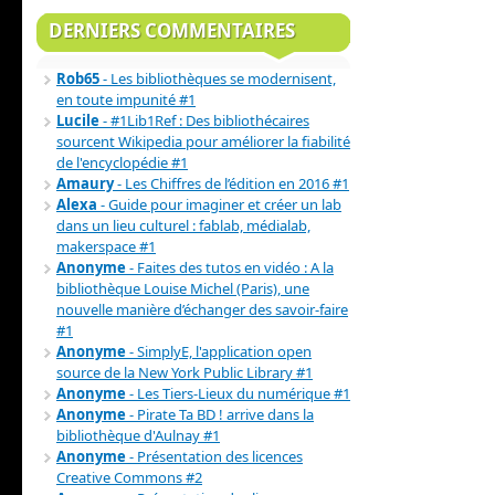
DERNIERS COMMENTAIRES
Rob65
- Les bibliothèques se modernisent,
en toute impunité #1
Lucile
- #1Lib1Ref : Des bibliothécaires
sourcent Wikipedia pour améliorer la fiabilité
de l'encyclopédie #1
Amaury
- Les Chiffres de l’édition en 2016 #1
Alexa
- Guide pour imaginer et créer un lab
dans un lieu culturel : fablab, médialab,
makerspace #1
Anonyme
- Faites des tutos en vidéo : A la
bibliothèque Louise Michel (Paris), une
nouvelle manière d’échanger des savoir-faire
#1
Anonyme
- SimplyE, l'application open
source de la New York Public Library #1
Anonyme
- Les Tiers-Lieux du numérique #1
Anonyme
- Pirate Ta BD ! arrive dans la
bibliothèque d'Aulnay #1
Anonyme
- Présentation des licences
Creative Commons #2