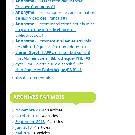
Anonyme
- Présentation des licences
Creative Commons #1
Anonyme
- Les pratiques de consommation
de jeux vidéo des Français #1
Anonyme
- Recommandations pour la mise
en place d’une offre de ebooks en
bibliothèque #1
Anonyme
- Comment évaluer les activités
des bibliothèques à l’ère numérique? #1
Lionel Dujol
- L'ABF alerte sur le dispositif
Prêt Numérique en Bibliothèque (PNB) #3
cyrz
- L'ABF alerte sur le dispositif Prêt
Numérique en Bibliothèque (PNB) #1
→ plus de commentaires
ARCHIVES PAR MOIS
Novembre 2018
: 4 articles
Octobre 2018
: 4 articles
Septembre 2018
: 6 articles
Juin 2018
: 4 articles
Mai 2018
: 6 articles