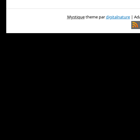
Mystique
theme par
digitalnature
| Ada