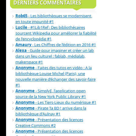
DERNIERS COMMENTAIRES
Rob65
- Les bibliothèques se modernisent,
en toute impunité #1
Lucile
- #1Lib1Ref : Des bibliothécaires
sourcent Wikipedia pour améliorer la fiabilité
de l'encyclopédie #1
Amaury
- Les Chiffres de l’édition en 2016 #1
Alexa
- Guide pour imaginer et créer un lab
dans un lieu culturel : fablab, médialab,
makerspace #1
Anonyme
- Faites des tutos en vidéo : A la
bibliothèque Louise Michel (Paris), une
nouvelle manière d’échanger des savoir-faire
#1
Anonyme
- SimplyE, l'application open
source de la New York Public Library #1
Anonyme
- Les Tiers-Lieux du numérique #1
Anonyme
- Pirate Ta BD ! arrive dans la
bibliothèque d'Aulnay #1
Anonyme
- Présentation des licences
Creative Commons #2
Anonyme
- Présentation des licences