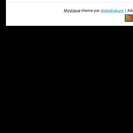
Mystique
theme par
digitalnature
| Ada