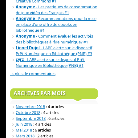
Creative Commons #1
Anonyme
- Les pratiques de consommation
de jeux vidéo des Français #1
Anonyme
- Recommandations pour la mise
en place d’une offre de ebooks en
bibliothèque #1
Anonyme
- Comment évaluer les activités
des bibliothèques à l’ère numérique? #1
Lionel Dujol
- L'ABF alerte sur le dispositif
Prêt Numérique en Bibliothèque (PNB) #3
cyrz
- L'ABF alerte sur le dispositif Prêt
Numérique en Bibliothèque (PNB) #1
→ plus de commentaires
ARCHIVES PAR MOIS
Novembre 2018
: 4 articles
Octobre 2018
: 4 articles
Septembre 2018
: 6 articles
Juin 2018
: 4 articles
Mai 2018
: 6 articles
Mars 2018
: 2 articles