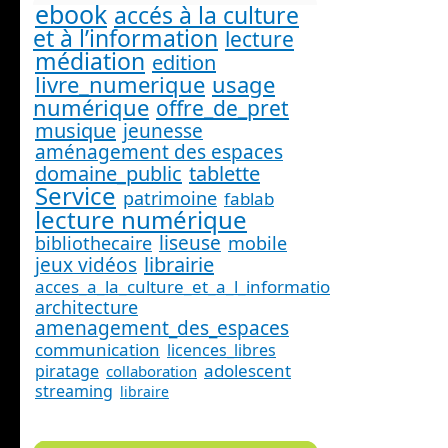
ebook
accés à la culture
et à l’information
lecture
médiation
edition
livre_numerique
usage
numérique
offre_de_pret
musique
jeunesse
aménagement des espaces
domaine_public
tablette
Service
patrimoine
fablab
lecture numérique
liseuse
bibliothecaire
mobile
librairie
jeux vidéos
acces_a_la_culture_et_a_l_information_
architecture
amenagement_des_espaces
communication
licences_libres
adolescent
piratage
collaboration
streaming
libraire