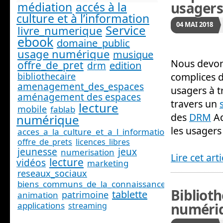
usagers
médiation
accés à la
culture et à l’information
04
MAI
2018
Service
livre_numerique
ebook
domaine_public
usage numérique
musique
Nous devon
offre_de_pret
edition
drm
complices d
bibliothecaire
amenagement_des_espaces
usagers à t
aménagement des espaces
travers un
lecture
mobile
fablab
des
DRM
Ad
numérique
les usagers 
acces_a_la_culture_et_a_l_information_
offre_de_prets
licences_libres
jeunesse
jeux
numerisation
Lire cet art
lecture
vidéos
marketing
reseaux_sociaux
biens_communs_de_la_connaissance
Biblioth
tablette
patrimoine
animation
applications
numéri
streaming