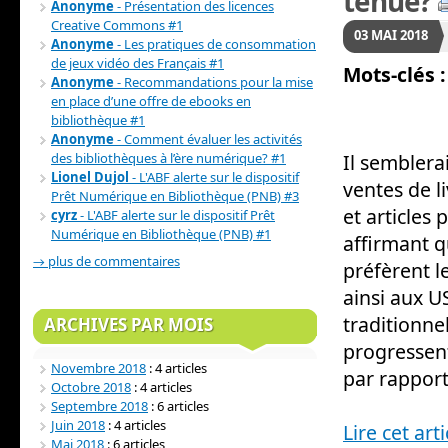
tenue?
Anonyme
- Présentation des licences
Creative Commons #1
03
MAI
2018
Anonyme
- Les pratiques de consommation
de jeux vidéo des Français #1
Mots-clés :
Anonyme
- Recommandations pour la mise
en place d’une offre de ebooks en
bibliothèque #1
Anonyme
- Comment évaluer les activités
des bibliothèques à l’ère numérique? #1
Il semblerai
Lionel Dujol
- L'ABF alerte sur le dispositif
ventes de l
Prêt Numérique en Bibliothèque (PNB) #3
et articles
cyrz
- L'ABF alerte sur le dispositif Prêt
Numérique en Bibliothèque (PNB) #1
affirmant q
→ plus de commentaires
préfèrent l
ainsi aux U
traditionne
ARCHIVES PAR MOIS
progressent
Novembre 2018
: 4 articles
par rapport 
Octobre 2018
: 4 articles
Septembre 2018
: 6 articles
Juin 2018
: 4 articles
Lire cet art
Mai 2018
: 6 articles