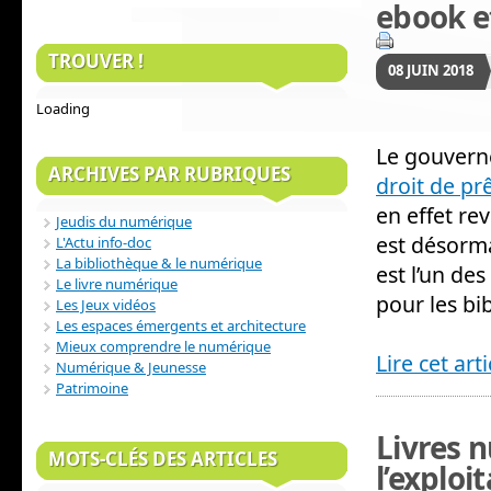
ebook e
TROUVER !
08
JUIN
2018
Loading
Le gouverne
ARCHIVES PAR RUBRIQUES
droit de pr
en effet re
Jeudis du numérique
est désorm
L'Actu info-doc
La bibliothèque & le numérique
est l’un d
Le livre numérique
pour les bi
Les Jeux vidéos
Les espaces émergents et architecture
Mieux comprendre le numérique
Lire cet arti
Numérique & Jeunesse
Patrimoine
Livres 
MOTS-CLÉS DES ARTICLES
l’explo