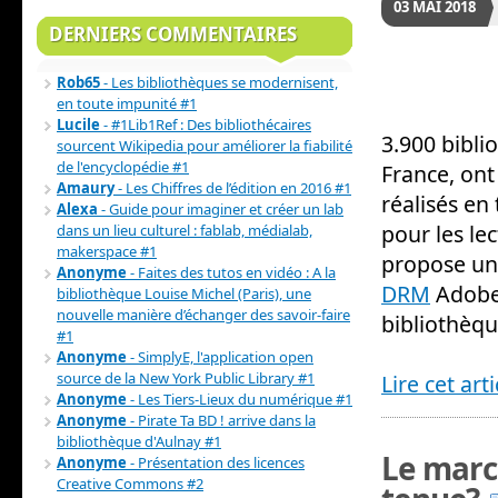
03
MAI
2018
DERNIERS COMMENTAIRES
Rob65
- Les bibliothèques se modernisent,
en toute impunité #1
Lucile
- #1Lib1Ref : Des bibliothécaires
3.900 bibli
sourcent Wikipedia pour améliorer la fiabilité
de l'encyclopédie #1
France, ont
Amaury
- Les Chiffres de l’édition en 2016 #1
réalisés en
Alexa
- Guide pour imaginer et créer un lab
pour les le
dans un lieu culturel : fablab, médialab,
makerspace #1
propose u
Anonyme
- Faites des tutos en vidéo : A la
DRM
Adobe 
bibliothèque Louise Michel (Paris), une
nouvelle manière d’échanger des savoir-faire
bibliothèqu
#1
Anonyme
- SimplyE, l'application open
source de la New York Public Library #1
Lire cet art
Anonyme
- Les Tiers-Lieux du numérique #1
Anonyme
- Pirate Ta BD ! arrive dans la
bibliothèque d'Aulnay #1
Le marc
Anonyme
- Présentation des licences
Creative Commons #2