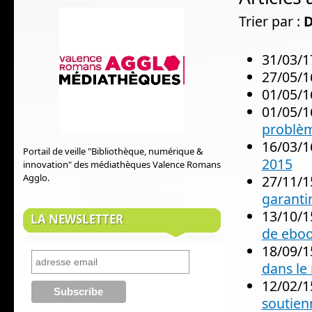
Trier par :
D
31/03/1
27/05/1
01/05/1
01/05/1
problèm
16/03/1
Portail de veille "Bibliothèque, numérique &
2015
innovation" des médiathèques Valence Romans
Agglo.
27/11/1
garanti
13/10/1
LA NEWSLETTER
de eboo
18/09/1
dans le
12/02/1
soutien