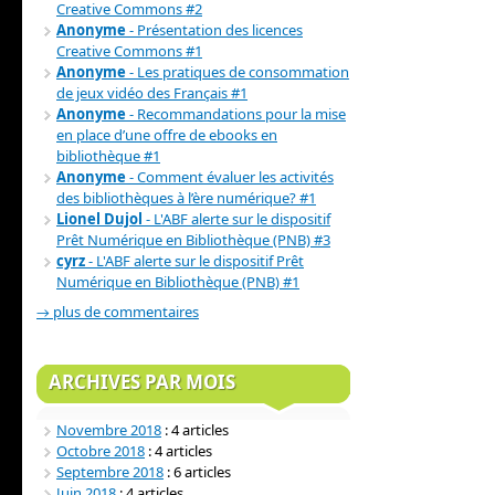
Creative Commons #2
Anonyme
- Présentation des licences
Creative Commons #1
Anonyme
- Les pratiques de consommation
de jeux vidéo des Français #1
Anonyme
- Recommandations pour la mise
en place d’une offre de ebooks en
bibliothèque #1
Anonyme
- Comment évaluer les activités
des bibliothèques à l’ère numérique? #1
Lionel Dujol
- L'ABF alerte sur le dispositif
Prêt Numérique en Bibliothèque (PNB) #3
cyrz
- L'ABF alerte sur le dispositif Prêt
Numérique en Bibliothèque (PNB) #1
→ plus de commentaires
ARCHIVES PAR MOIS
Novembre 2018
: 4 articles
Octobre 2018
: 4 articles
Septembre 2018
: 6 articles
Juin 2018
: 4 articles