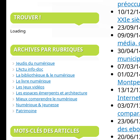
préoccu
10/12/1
TROUVER !
XXIe siè
23/09/1
Loading
09/09/1
média, 
ARCHIVES PAR RUBRIQUES
30/04/1
municip
Jeudis du numérique
07/03/1
L'Actu info-doc
01/02/1
La bibliothèque & le numérique
Montpel
Le livre numérique
Les Jeux vidéos
13/12/1
Les espaces émergents et architecture
Interne
Mieux comprendre le numérique
03/07/1
Numérique & Jeunesse
Patrimoine
compar
23/06/1
des ebo
MOTS-CLÉS DES ARTICLES
20/06/1