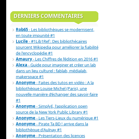
DERNIERS COMMENTAIRES
Rob65
- Les bibliothèques se modernisent,
en toute impunité #1
Lucile
- #1Lib1Ref : Des bibliothécaires
sourcent Wikipedia pour améliorer la fiabilité
de l'encyclopédie #1
Amaury
- Les Chiffres de l’édition en 2016 #1
Alexa
- Guide pour imaginer et créer un lab
dans un lieu culturel : fablab, médialab,
makerspace #1
Anonyme
- Faites des tutos en vidéo : A la
bibliothèque Louise Michel (Paris), une
nouvelle manière d’échanger des savoir-faire
#1
Anonyme
- SimplyE, l'application open
source de la New York Public Library #1
Anonyme
- Les Tiers-Lieux du numérique #1
Anonyme
- Pirate Ta BD ! arrive dans la
bibliothèque d'Aulnay #1
Anonyme
- Présentation des licences