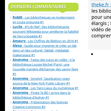
theke.fr 
DERNIERS COMMENTAIRES
les bibl
pour une
Rob65
- Les bibliothèques se modernisent,
en toute impunité #1
élargis 
Lucile
- #1Lib1Ref : Des bibliothécaires
vidéo de
sourcent Wikipedia pour améliorer la fiabilité
comprend
de l'encyclopédie #1
Amaury
- Les Chiffres de l’édition en 2016 #1
Alexa
- Guide pour imaginer et créer un lab
dans un lieu culturel : fablab, médialab,
makerspace #1
Anonyme
- Faites des tutos en vidéo : A la
bibliothèque Louise Michel (Paris), une
nouvelle manière d’échanger des savoir-faire
#1
Anonyme
- SimplyE, l'application open
source de la New York Public Library #1
Anonyme
- Les Tiers-Lieux du numérique #1
Anonyme
- Pirate Ta BD ! arrive dans la
bibliothèque d'Aulnay #1
Anonyme
- Présentation des licences
Creative Commons #2