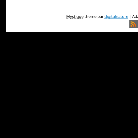
Mystique
theme par
digitalnature
| Ada