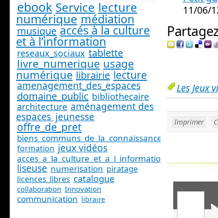
ebook
Service
lecture
11/06/1
numérique
médiation
accés à la culture
Partagez 
musique
et à l’information
tablette
reseaux_sociaux
livre_numerique
usage
numérique
lecture
librairie
amenagement_des_espaces
Les Jeux v
domaine_public
bibliothecaire
aménagement des
architecture
espaces
jeunesse
Imprimer
C
offre_de_pret
biens_communs_de_la_connaissance
jeux vidéos
formation
acces_a_la_culture_et_a_l_information_
liseuse
numerisation
piratage
catalogue
licences_libres
collaboration
Innovation
communication
libraire