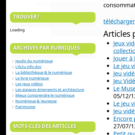
consommati
TROUVER !
télécharger
Loading
Articles
Jeux vid
ARCHIVES PAR RUBRIQUES
collecti
Jouer à 
Jeudis du numérique
Le jeu 
L'Actu info-doc
Jeu vidé
La bibliothèque & le numérique
Le livre numérique
Jeu Vid
Les Jeux vidéos
Le Muse
Les espaces émergents et architecture
05/12/1
Mieux comprendre le numérique
Numérique & Jeunesse
Le jeu v
Patrimoine
Jeu vid
Encore 
27/07/1
MOTS-CLÉS DES ARTICLES
Petit gu