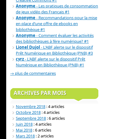
Creative Commons #1
Anonyme
- Les pratiques de consommation
de jeux vidéo des Français #1
Anonyme
- Recommandations pour la mise
en place d’une offre de ebooks en
bibliothèque #1
Anonyme
- Comment évaluer les activités
des bibliothèques à l’ère numérique? #1
Lionel Dujol
- L'ABF alerte sur le dispositif
Prêt Numérique en Bibliothèque (PNB) #3
cyrz
- L'ABF alerte sur le dispositif Prêt
Numérique en Bibliothèque (PNB) #1
→ plus de commentaires
ARCHIVES PAR MOIS
Novembre 2018
: 4 articles
Octobre 2018
: 4 articles
Septembre 2018
: 6 articles
Juin 2018
: 4 articles
Mai 2018
: 6 articles
Mars 2018
: 2 articles