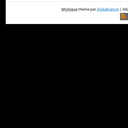
Mystique
theme par
digitalnature
| Ada