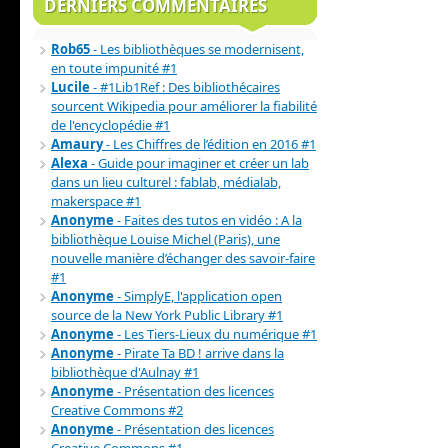
DERNIERS COMMENTAIRES
Rob65
- Les bibliothèques se modernisent,
en toute impunité #1
Lucile
- #1Lib1Ref : Des bibliothécaires
sourcent Wikipedia pour améliorer la fiabilité
de l'encyclopédie #1
Amaury
- Les Chiffres de l’édition en 2016 #1
Alexa
- Guide pour imaginer et créer un lab
dans un lieu culturel : fablab, médialab,
makerspace #1
Anonyme
- Faites des tutos en vidéo : A la
bibliothèque Louise Michel (Paris), une
nouvelle manière d’échanger des savoir-faire
#1
Anonyme
- SimplyE, l'application open
source de la New York Public Library #1
Anonyme
- Les Tiers-Lieux du numérique #1
Anonyme
- Pirate Ta BD ! arrive dans la
bibliothèque d'Aulnay #1
Anonyme
- Présentation des licences
Creative Commons #2
Anonyme
- Présentation des licences