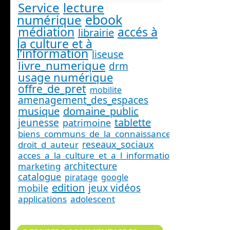
Service
lecture
ebook
numérique
médiation
accés à
librairie
la culture et à
l’information
liseuse
livre_numerique
drm
usage numérique
offre_de_pret
mobilite
amenagement_des_espaces
musique
domaine_public
tablette
jeunesse
patrimoine
biens_communs_de_la_connaissance
reseaux_sociaux
droit_d_auteur
acces_a_la_culture_et_a_l_information_
architecture
marketing
catalogue
piratage
google
edition
jeux vidéos
mobile
applications
adolescent