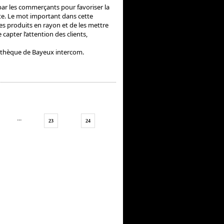
par les commerçants pour favoriser la
e. Le mot important dans cette
e des produits en rayon et de les mettre
e capter l’attention des clients,
iathèque de Bayeux intercom.
...
23
24