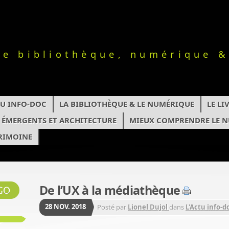
le bibliothèque, numérique &
TU INFO-DOC
LA BIBLIOTHÈQUE & LE NUMÉRIQUE
LE L
S ÉMERGENTS ET ARCHITECTURE
MIEUX COMPRENDRE LE 
RIMOINE
De l’UX à la médiathèque
28
NOV.
2018
Posté par
Lionel Dujol
dans
L'Actu info-d