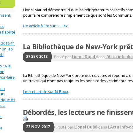
S
Lionel Maurel démontre ici que les réfrigérateurs collectifs co
nisent,
pour faire comprendre simplement ce que sont les Communs.
Un article à lire sur S.I.Lex
res
fiabilité
n 2016 #1
La Bibliothèque de New-York prê
r un lab
ab,
27
SEP.
2018
Posté par
Lionel Dujol
dans
L'Actu info-do
 : A la
une
La Bibliothèque de New-York prête des cravates et répond à u
oir-faire
un travail qui n’ont pas toujours les bons codes vestimentaires
pen
Lire cet article sur
Id Boox
.
 #1
érique #1
s la
Débordés, les lecteurs ne finissent
es
23
NOV.
2017
Posté par
Lionel Dujol
dans
L'Actu info-d
es