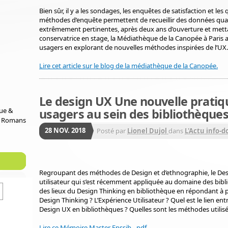
Bien sûr, il y a les sondages, les enquêtes de satisfaction et les
méthodes d’enquête permettent de recueillir des données quan
extrêmement pertinentes, après deux ans d’ouverture et mettant
conservatrice en stage, la Médiathèque de la Canopée à Paris a
usagers en explorant de nouvelles méthodes inspirées de l’UX.
Lire cet article sur le blog de la médiathèque de la Canopée.
Le design UX Une nouvelle pratiq
usagers au sein des bibliothèque
que &
e Romans
28
NOV.
2018
Posté par
Lionel Dujol
dans
L'Actu info-d
Regroupant des méthodes de Design et d’ethnographie, le Des
utilisateur qui s’est récemment appliquée au domaine des bib
des lieux du Design Thinking en bibliothèque en répondant à pl
Design Thinking ? L’Expérience Utilisateur ? Quel est le lien en
Design UX en bibliothèques ? Quelles sont les méthodes utilis
Lire ce Mémoire Master Enssib - pdf