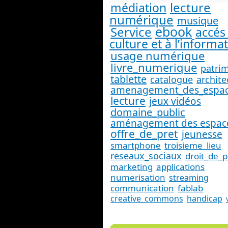
lecture
médiation
numérique
musique
ebook
Service
accés 
culture et à l’informa
usage numérique
livre_numerique
patri
tablette
catalogue
archite
amenagement_des_espa
lecture
jeux vidéos
domaine_public
aménagement des espac
offre_de_pret
jeunesse
smartphone
troisieme_lieu
reseaux_sociaux
droit_de_p
marketing
applications
numerisation
streaming
communication
fablab
creative_commons
handicap