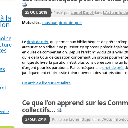
25
OCT.
2018
Posté par
Lionel Dujol
dans
L'Actu info-d
à la
Mots-clés :
musique
,
droit_de_pret
tion
moine
Le
droit de prêt
, qui permet aux bibliothèques de prêter n'im
cture
auteur et son éditeur ne puissent s'y opposer, prévoit égale
ces
en guise de compensation. Depuis l'arrêt n° 92 du 28 janvier 2
civile de la Cour de cassation concernant un procès pour vente
unique du livre, la partition n'est plus considérée comme un liv
d'argent pour les partitions. Par conséquent, le
droit de prêt
de
es
juridiquement et nécessite théoriquement des autorisations n
Un article à lire sur Actualitté.
ret
Ce que l’on apprend sur les Comm
collectifs…
veille
27
SEP.
2018
Posté par
Lionel Dujol
dans
L'Actu info-do