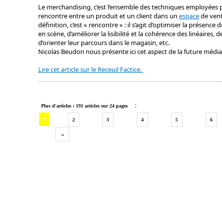
Le merchandising, c’est l’ensemble des techniques employées 
rencontre entre un produit et un client dans un
espace
de vent
définition, c’est « rencontre » : il s’agit d’optimiser la présenc
en scène, d’améliorer la lisibilité et la cohérence des linéaires, d
d’orienter leur parcours dans le magasin, etc.
Nicolas Beudon nous présente ici cet aspect de la future méd
Lire cet article sur le Receuil Factice.
:
Plus d'articles : 191 articles sur 24 pages
1
2
3
4
5
6
→