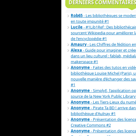
DERNIERS COMMENTAIRE
Rob65
- Les bibliothèques se moder
en toute impunité #1
Lucile
- #1Lib1Ref : Des bibliothécai
sourcent Wikipedia pour améliorer la 
de l'encyclopédie #1
Amaury
- Les Chiffres de l’édition e
Alexa
- Guide pour imaginer et crée
dans un lieu culturel : fablab, médial
makerspace #1
Anonyme
- Faites des tutos en vidéo
bibliothèque Louise Michel (Paris), 
nouvelle manière d’échanger des sav
#1
Anonyme
- SimplyE, l'application o
source de la New York Public Library
Anonyme
- Les Tiers-Lieux du num
Anonyme
- Pirate Ta BD ! arrive dan
bibliothèque d'Aulnay #1
Anonyme
- Présentation des licenc
Creative Commons #2
Anonyme
- Présentation des licenc