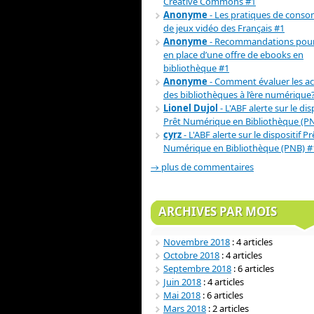
Creative Commons #1
Anonyme
- Les pratiques de cons
de jeux vidéo des Français #1
Anonyme
- Recommandations pour
en place d’une offre de ebooks en
bibliothèque #1
Anonyme
- Comment évaluer les act
des bibliothèques à l’ère numérique
Lionel Dujol
- L'ABF alerte sur le dis
Prêt Numérique en Bibliothèque (P
cyrz
- L'ABF alerte sur le dispositif Pr
Numérique en Bibliothèque (PNB) #
→ plus de commentaires
ARCHIVES PAR MOIS
Novembre 2018
: 4 articles
Octobre 2018
: 4 articles
Septembre 2018
: 6 articles
Juin 2018
: 4 articles
Mai 2018
: 6 articles
Mars 2018
: 2 articles