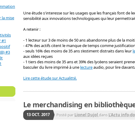
ommation
Une étude s'interesse sur les usages que les français font de leu
 la mise
sensibilité aux innovations technologiques qui leur permettrait
A retenir :
ivités
- 1 lecteur sur 3 de moins de 50 ans abandonne plus de la moiti
? #1
- 47% des actifs citent le manque de temps comme justification
positif
- seuls 16% des moins de 35 ans s’estiment distraits dans leur
l
NB) #3
aux idées reçues
êt
- 1 tiers des moins de 35 ans et 39% des lycéens seraient pre
1
basculer du livre imprimé à une
lecture
audio, pour lire davant
Lire cette étude sur Actualitté.
Le merchandising en bibliothèqu
13
OCT.
2017
Posté par
Lionel Dujol
dans
L'Actu info-d