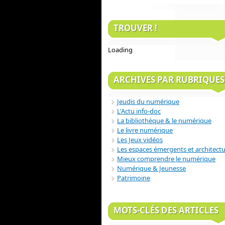
TROUVER !
Loading
ARCHIVES PAR RUBRIQUES
Jeudis du numérique
L'Actu info-doc
La bibliothèque & le numérique
Le livre numérique
Les Jeux vidéos
Les espaces émergents et architect
Mieux comprendre le numérique
Numérique & Jeunesse
Patrimoine
MOTS-CLÉS DES ARTICLES