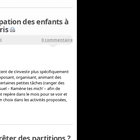
ipation des enfants à
ris
oc
0 commentaire
tent de s’investir plus spécifiquement
oposant, organisant, animant des
 certaines petites tâches (ranger des
nsuel – Ramène tes mich’ – afin de
t repère dans le mois pour se voir et
e un choix dans les activités proposées,
êter des partitions ?