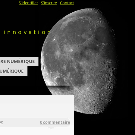
S'identifier
-
S'inscrire
-
Contact
 innovation
IVRE NUMÉRIQUE
NUMÉRIQUE
oc
0 commentaire