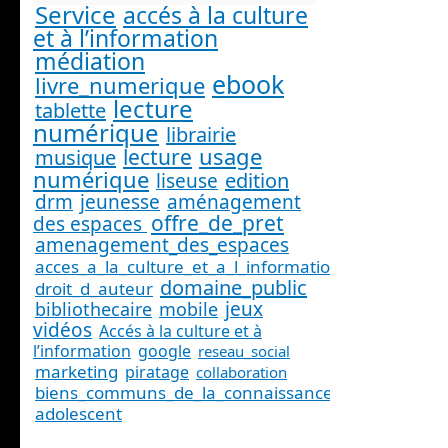
Service
accés à la culture
et à l’information
médiation
ebook
livre_numerique
lecture
tablette
numérique
librairie
usage
lecture
musique
numérique
edition
liseuse
drm
jeunesse
aménagement
offre_de_pret
des espaces
amenagement_des_espaces
acces_a_la_culture_et_a_l_information_
domaine_public
droit_d_auteur
jeux
bibliothecaire
mobile
vidéos
Accés à la culture et à
l’information
google
reseau_social
marketing
piratage
collaboration
biens_communs_de_la_connaissance
adolescent