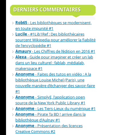
DERNIERS COMMENTAIRES
Rob65
- Les bibliothèques se modernisent,
en toute impunité #1
Lucile
- #1Lib1Ref : Des bibliothécaires
sourcent Wikipedia pour améliorer la fiabilité
de l'encyclopédie #1
Amaury
- Les Chiffres de l’édition en 2016 #1
Alexa
- Guide pour imaginer et créer un lab
dans un lieu culturel : fablab, médialab,
makerspace #1
Anonyme
- Faites des tutos en vidéo : A la
bibliothèque Louise Michel (Paris), une
nouvelle manière d’échanger des savoir-faire
#1
Anonyme
- SimplyE, l'application open
source de la New York Public Library #1
Anonyme
- Les Tiers-Lieux du numérique #1
Anonyme
- Pirate Ta BD ! arrive dans la
bibliothèque d'Aulnay #1
Anonyme
- Présentation des licences
Creative Commons #2