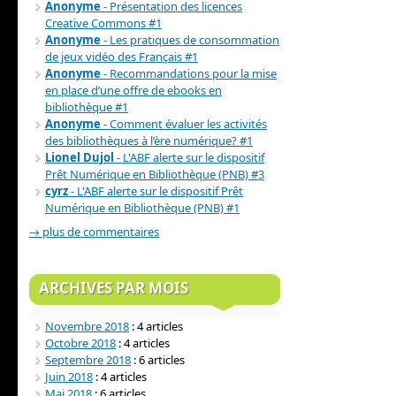
Anonyme
- Présentation des licences
Creative Commons #1
Anonyme
- Les pratiques de consommation
de jeux vidéo des Français #1
Anonyme
- Recommandations pour la mise
en place d’une offre de ebooks en
bibliothèque #1
Anonyme
- Comment évaluer les activités
des bibliothèques à l’ère numérique? #1
Lionel Dujol
- L'ABF alerte sur le dispositif
Prêt Numérique en Bibliothèque (PNB) #3
cyrz
- L'ABF alerte sur le dispositif Prêt
Numérique en Bibliothèque (PNB) #1
→ plus de commentaires
ARCHIVES PAR MOIS
Novembre 2018
: 4 articles
Octobre 2018
: 4 articles
Septembre 2018
: 6 articles
Juin 2018
: 4 articles
Mai 2018
: 6 articles