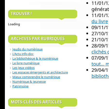
11/01/1
générat
TROUVER !
11/01/1
du livre
Loading
09/11/1
27/10/1
ARCHIVES PAR RUBRIQUES
21/10/1
28/09/1
Jeudis du numérique
clichés 
L'Actu info-doc
07/09/1
La bibliothèque & le numérique
tout... 
Le livre numérique
Les Jeux vidéos
29/04/1
Les espaces émergents et architecture
bibliot
Mieux comprendre le numérique
Numérique & Jeunesse
Patrimoine
MOTS-CLÉS DES ARTICLES