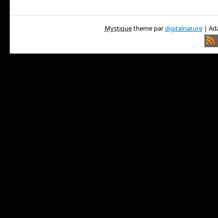
Mystique
theme par
digitalnature
| Ada