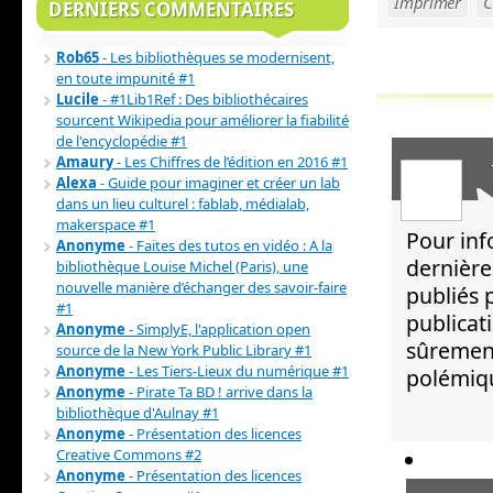
Imprimer
C
DERNIERS COMMENTAIRES
Rob65
- Les bibliothèques se modernisent,
en toute impunité #1
Lucile
- #1Lib1Ref : Des bibliothécaires
sourcent Wikipedia pour améliorer la fiabilité
de l'encyclopédie #1
Amaury
- Les Chiffres de l’édition en 2016 #1
Alexa
- Guide pour imaginer et créer un lab
dans un lieu culturel : fablab, médialab,
makerspace #1
Pour inf
Anonyme
- Faites des tutos en vidéo : A la
dernière
bibliothèque Louise Michel (Paris), une
nouvelle manière d’échanger des savoir-faire
publiés 
#1
publicat
Anonyme
- SimplyE, l'application open
sûrement
source de la New York Public Library #1
Anonyme
- Les Tiers-Lieux du numérique #1
polémiqu
Anonyme
- Pirate Ta BD ! arrive dans la
bibliothèque d'Aulnay #1
Anonyme
- Présentation des licences
Creative Commons #2
Anonyme
- Présentation des licences