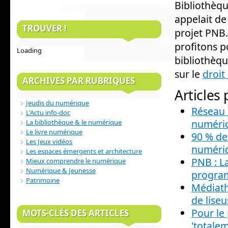
Bibliothèque
appelait de
TROUVER !
projet PNB
profitons p
Loading
bibliothèqu
sur le
droit
ARCHIVES PAR RUBRIQUES
Articles
Jeudis du numérique
Réseau C
L'Actu info-doc
numéri
La bibliothèque & le numérique
Le livre numérique
90 % de
Les Jeux vidéos
numéri
Les espaces émergents et architecture
PNB : L
Mieux comprendre le numérique
Numérique & Jeunesse
progr
Patrimoine
Médiath
de liseu
Pour le
MOTS-CLÉS DES ARTICLES
'totale