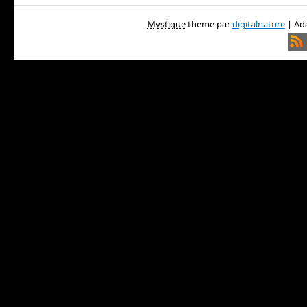
Mystique
theme par
digitalnature
| Ada