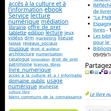
accés à la culture et à
Réfléch
ebook
l’information
de livr
Service
lecture
"Le PNB 
numérique
médiation
Espagne
offre_de_pret
librairie
livres
- 
lecture
tablette
edition
jeux
Les bibl
vidéos
drm
liseuse
marketing
pour le
reseaux_sociaux
fablab
Bibliost
musique
droit_d_auteur
architecture
numerisation
09/09/1
catalogue
droit_de_pret
Innovation
Partagez 
patrimoine
licences_libres
livre_numerique
acces_a_la_culture_et_a_l_information_
usage
domaine_public
numérique
jeunesse
culture_libre
Le livre 
biens_communs_de_la_connaissance