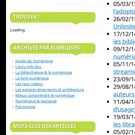
05/03/1
l'adopt
TROUVER !
26/02/1
Unlimit
Loading
17/12/1
les bib
ARCHIVES PAR RUBRIQUES
09/12/1
numéri
Jeudis du numérique
05/11/1
L'Actu info-doc
streami
La bibliothèque & le numérique
23/09/1
Le livre numérique
Les Jeux vidéos
29/08/1
Les espaces émergents et architecture
auteurs
Mieux comprendre le numérique
11/04/1
Numérique & Jeunesse
Patrimoine
d’usage
19/03/1
les libr
MOTS-CLÉS DES ARTICLES
05/02/1