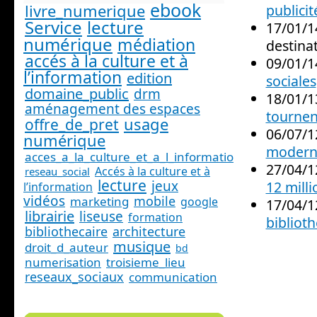
ebook
livre_numerique
publicit
Service
lecture
17/01/1
numérique
médiation
destina
accés à la culture et à
09/01/1
l’information
edition
sociales
domaine_public
drm
18/01/1
aménagement des espaces
tournen
usage
offre_de_pret
06/07/1
numérique
moderni
acces_a_la_culture_et_a_l_information_
27/04/1
Accés à la culture et à
reseau_social
lecture
jeux
12 mill
l’information
vidéos
mobile
marketing
google
17/04/1
librairie
liseuse
formation
bibliot
bibliothecaire
architecture
musique
droit_d_auteur
bd
numerisation
troisieme_lieu
reseaux_sociaux
communication