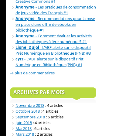
Creative Commons #1
Anonyme
- Les pratiques de consommation
de jeux vidéo des Français #1
Anonyme
- Recommandations pour la mise
en place d’une offre de ebooks en
bibliothèque #1
Anonyme
- Comment évaluer les activités
des bibliothèques à l’ère numérique? #1
Lionel Dujol
- L'ABF alerte sur le dispositif
Prêt Numérique en Bibliothèque (PNB) #3
cyrz
- L'ABF alerte sur le dispositif Prêt
Numérique en Bibliothèque (PNB) #1
→ plus de commentaires
ARCHIVES PAR MOIS
Novembre 2018
: 4 articles
Octobre 2018
: 4 articles
Septembre 2018
: 6 articles
Juin 2018
: 4 articles
Mai 2018
: 6 articles
Mars 2018
: 2 articles