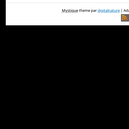
Mystique
theme par
digitalnature
| Ada