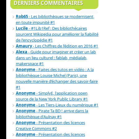
DERNIERS COMMENTAIRES
Rob65
- Les bibliothèques se modernisent,
en toute impunité #1
Lucile
- #1Lib1Ref : Des bibliothécaires
sourcent Wikipedia pour améliorer la fiabilité
de l'encyclopédie #1
Amaury
- Les Chiffres de l’édition en 2016 #1
Alexa
- Guide pour imaginer et créer un lab
dans un lieu culturel : fablab, médialab,
makerspace #1
Anonyme
- Faites des tutos en vidéo : A la
bibliothèque Louise Michel (Paris), une
nouvelle manière d’échanger des savoir-faire
#1
Anonyme
- SimplyE, l'application open
source de la New York Public Library #1
Anonyme
- Les Tiers-Lieux du numérique #1
Anonyme
- Pirate Ta BD ! arrive dans la
bibliothèque d'Aulnay #1
Anonyme
- Présentation des licences
Creative Commons #2
Anonyme
- Présentation des licences