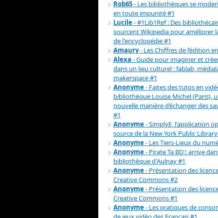
Rob65
- Les bibliothèques se moder
en toute impunité #1
Lucile
- #1Lib1Ref : Des bibliothécai
sourcent Wikipedia pour améliorer la 
de l'encyclopédie #1
Amaury
- Les Chiffres de l’édition e
Alexa
- Guide pour imaginer et crée
dans un lieu culturel : fablab, médial
makerspace #1
Anonyme
- Faites des tutos en vidéo
bibliothèque Louise Michel (Paris), 
nouvelle manière d’échanger des sav
#1
Anonyme
- SimplyE, l'application o
source de la New York Public Library
Anonyme
- Les Tiers-Lieux du num
Anonyme
- Pirate Ta BD ! arrive dan
bibliothèque d'Aulnay #1
Anonyme
- Présentation des licenc
Creative Commons #2
Anonyme
- Présentation des licenc
Creative Commons #1
Anonyme
- Les pratiques de cons
de jeux vidéo des Français #1