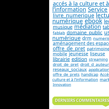
accés à la culture et à
Service
l’information
lect
livre_numerique
ebook
numérique
le
médiation
musique
ta
u
domaine_public
fablab
numérique
drm
numeris
aménagement des espac
offre_de_pret
patrimoin
jeunesse
liseuse
mobile
librairie
edition
streaming
droit_de_pret
droit_d_auteur
reseaux_sociaux
applicatio
offre_de_prets
handicap
Accés
mark
culture et à l’information
Innovation
DERNIERS COMMENTAIRE