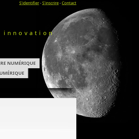
S'identifier
-
S'inscrire
-
Contact
 innovation
IVRE NUMÉRIQUE
NUMÉRIQUE