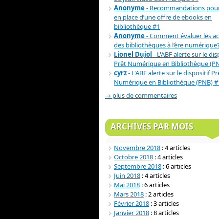
Anonyme
- Recommandations pour
en place d’une offre de ebooks en
bibliothèque #1
Anonyme
- Comment évaluer les act
des bibliothèques à l’ère numérique
Lionel Dujol
- L'ABF alerte sur le dis
Prêt Numérique en Bibliothèque (P
cyrz
- L'ABF alerte sur le dispositif Pr
Numérique en Bibliothèque (PNB) #
→ plus de commentaires
ARCHIVES PAR MOIS
Novembre 2018
: 4 articles
Octobre 2018
: 4 articles
Septembre 2018
: 6 articles
Juin 2018
: 4 articles
Mai 2018
: 6 articles
Mars 2018
: 2 articles
Février 2018
: 3 articles
Janvier 2018
: 8 articles