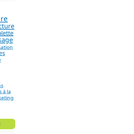
ure
cture
blette
sage
ation
es
e
ns
 à la
eting
S