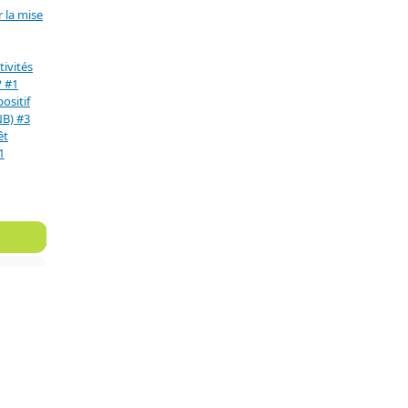
 la mise
ivités
? #1
positif
NB) #3
êt
1