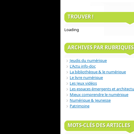
TROUVER !
Loading
ARCHIVES PAR RUBRIQUES
Jeudis du numérique
L'Actu info-doc
La bibliothèque & le numérique
Le livre numérique
Les Jeux vidéos
Les espaces émergents et architect
Mieux comprendre le numérique
Numérique & Jeunesse
Patrimoine
MOTS-CLÉS DES ARTICLES