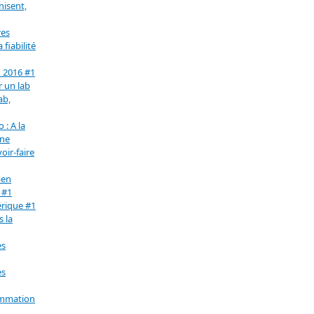
nisent,
res
fiabilité
n 2016 #1
r un lab
ab,
 : A la
une
oir-faire
pen
 #1
érique #1
s la
es
es
ommation