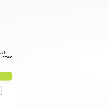
que &
e Romans