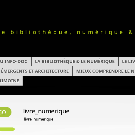
le bibliothèque, numérique &
TU INFO-DOC
LA BIBLIOTHÈQUE & LE NUMÉRIQUE
LE L
S ÉMERGENTS ET ARCHITECTURE
MIEUX COMPRENDRE LE 
RIMOINE
livre_numerique
livre_numerique