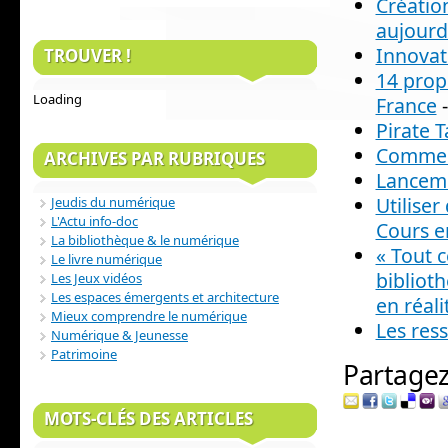
Créatio
aujourd’
Innovat
TROUVER !
14 prop
Loading
France
-
Pirate T
Comment
ARCHIVES PAR RUBRIQUES
Lanceme
Utilise
Jeudis du numérique
L'Actu info-doc
Cours e
La bibliothèque & le numérique
« Tout c
Le livre numérique
biblioth
Les Jeux vidéos
Les espaces émergents et architecture
en réali
Mieux comprendre le numérique
Les res
Numérique & Jeunesse
Patrimoine
Partagez 
MOTS-CLÉS DES ARTICLES