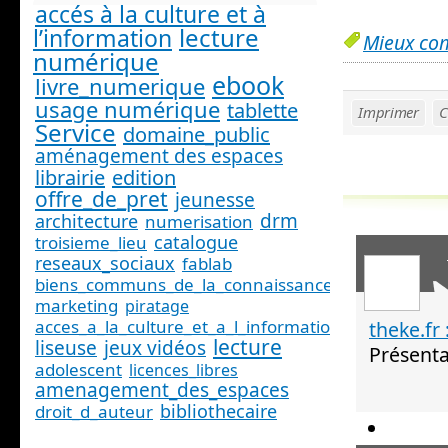
accés à la culture et à
lecture
l’information
Mieux co
numérique
ebook
livre_numerique
usage numérique
tablette
Imprimer
C
Service
domaine_public
aménagement des espaces
librairie
edition
offre_de_pret
jeunesse
drm
architecture
numerisation
catalogue
troisieme_lieu
reseaux_sociaux
fablab
biens_communs_de_la_connaissance
marketing
piratage
acces_a_la_culture_et_a_l_information_
theke.fr 
lecture
liseuse
jeux vidéos
Présenta
adolescent
licences_libres
amenagement_des_espaces
bibliothecaire
droit_d_auteur