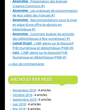
Anonyme
- Présentation des licences
Creative Commons #1
Anonyme
- Les pratiques de consommation
de jeux vidéo des Français #1
Anonyme
- Recommandations pour la mise
en place d’une offre de ebooks en
bibliothèque #1
Anonyme
- Comment évaluer les activités
des bibliothèques à l’ère numérique? #1
Lionel Dujol
- L'ABF alerte sur le dispositif
Prêt Numérique en Bibliothèque (PNB) #3
cyrz
- L'ABF alerte sur le dispositif Prêt
Numérique en Bibliothèque (PNB) #1
→ plus de commentaires
ARCHIVES PAR MOIS
Novembre 2018
: 4 articles
Octobre 2018
: 4 articles
Septembre 2018
: 6 articles
Juin 2018
: 4 articles
Mai 2018
: 6 articles