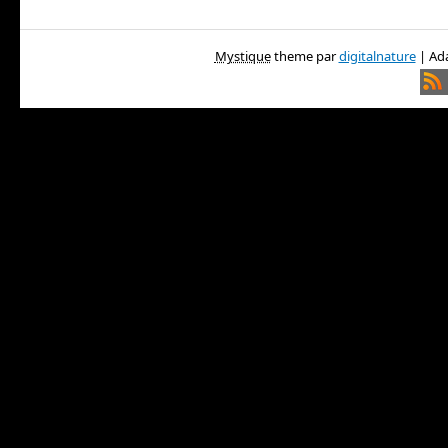
Mystique
theme par
digitalnature
| Ada