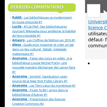
DERNIERS COMMENTAIRES
Rob65
- Les bibliothèques se modernisent,
Universi
en toute impunité #1
Lucile
- #1Lib1Ref : Des bibliothécaires
licence 
sourcent Wikipedia pour améliorer la fiabilité
utilisat
de l'encyclopédie #1
défaut- 
Amaury
- Les Chiffres de l’édition en 2016 #1
commun 
Alexa
- Guide pour imaginer et créer un lab
dans un lieu culturel : fablab, médialab,
makerspace #1
Anonyme
- Faites des tutos en vidéo : A la
bibliothèque Louise Michel (Paris), une
nouvelle manière d’échanger des savoir-faire
#1
Anonyme
- SimplyE, l'application open
source de la New York Public Library #1
Anonyme
- Les Tiers-Lieux du numérique #1
Anonyme
- Pirate Ta BD ! arrive dans la
bibliothèque d'Aulnay #1
Anonyme
- Présentation des licences
Creative Commons #2