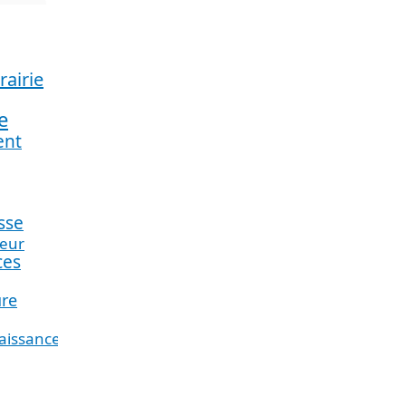
brairie
e
nt
sse
teur
ces
ure
aissance