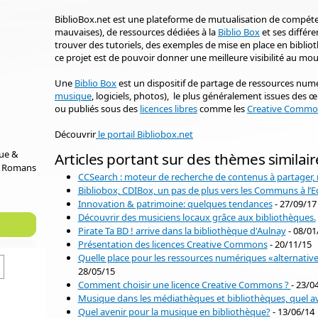
BiblioBox.net est une plateforme de mutualisation de compét
mauvaises), de ressources dédiées à la
Biblio Box
et ses différ
trouver des tutoriels, des exemples de mise en place en bibliot
ce projet est de pouvoir donner une meilleure visibilité au 
Une
Biblio Box
est un dispositif de partage de ressources numér
musique
, logiciels, photos), le plus généralement issues des
ou publiés sous des
licences libres
comme les
Creative Commo
Découvrir
le portail Bibliobox.net
que &
Articles portant sur des thèmes similair
e Romans
CCSearch : moteur de recherche de contenus à partager, r
Bibliobox, CDIBox, un pas de plus vers les Communs à l’E
Innovation & patrimoine: quelques tendances
- 27/09/17
Découvrir des musiciens locaux grâce aux bibliothèques.
Pirate Ta BD ! arrive dans la bibliothèque d'Aulnay
- 08/01
Présentation des licences Creative Commons
- 20/11/15
Quelle place pour les ressources numériques «alternative
28/05/15
Comment choisir une licence Creative Commons ?
- 23/0
Musique dans les médiathèques et bibliothèques, quel av
Quel avenir pour la musique en bibliothèque?
- 13/06/14