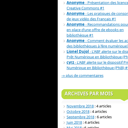
Anonyme
- Présentation des licenc
Creative Commons #1
Anonyme
- Les pratiques de cons
de jeux vidéo des Français #1
Anonyme
- Recommandations pour
en place d’une offre de ebooks en
bibliothèque #1
Anonyme
- Comment évaluer les act
des bibliothèques à l’ère numérique
Lionel Dujol
- L'ABF alerte sur le dis
Prêt Numérique en Bibliothèque (P
cyrz
- L'ABF alerte sur le dispositif Pr
Numérique en Bibliothèque (PNB) #
→ plus de commentaires
ARCHIVES PAR MOIS
Novembre 2018
: 4 articles
Octobre 2018
: 4 articles
Septembre 2018
: 6 articles
Juin 2018
: 4 articles
Mai 2018
: 6 articles