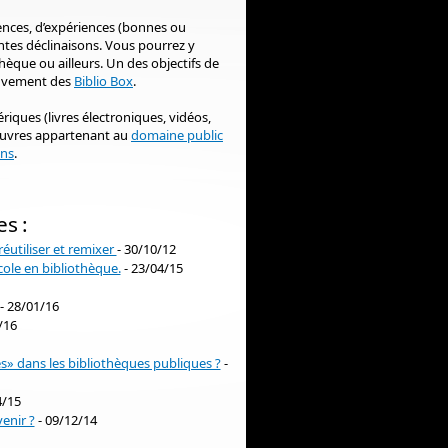
ences, d’expériences (bonnes ou
entes déclinaisons. Vous pourrez y
hèque ou ailleurs. Un des objectifs de
mouvement des
Biblio Box
.
iques (livres électroniques, vidéos,
 œuvres appartenant au
domaine public
ns
.
es :
éutiliser et remixer
- 30/10/12
cole en bibliothèque.
- 23/04/15
- 28/01/16
/16
s» dans les bibliothèques publiques ?
-
4/15
enir ?
- 09/12/14