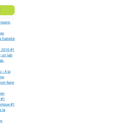
S
nisent,
res
fiabilité
n 2016 #1
r un lab
ab,
 : A la
une
oir-faire
pen
 #1
érique #1
s la
es