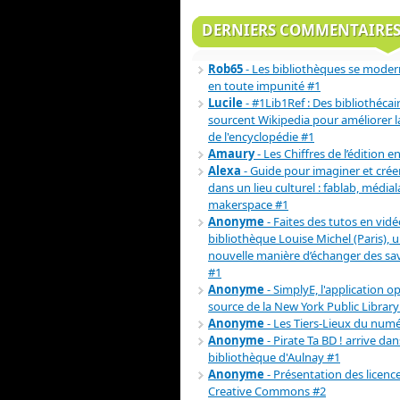
DERNIERS COMMENTAIRE
Rob65
- Les bibliothèques se moder
en toute impunité #1
Lucile
- #1Lib1Ref : Des bibliothécai
sourcent Wikipedia pour améliorer la 
de l'encyclopédie #1
Amaury
- Les Chiffres de l’édition e
Alexa
- Guide pour imaginer et crée
dans un lieu culturel : fablab, médial
makerspace #1
Anonyme
- Faites des tutos en vidéo
bibliothèque Louise Michel (Paris), 
nouvelle manière d’échanger des sav
#1
Anonyme
- SimplyE, l'application o
source de la New York Public Library
Anonyme
- Les Tiers-Lieux du num
Anonyme
- Pirate Ta BD ! arrive dan
bibliothèque d'Aulnay #1
Anonyme
- Présentation des licenc
Creative Commons #2