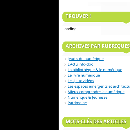
TROUVER !
Loading
ARCHIVES PAR RUBRIQUES
Jeudis du numérique
L'Actu info-doc
La bibliothèque & le numérique
Le livre numérique
Les Jeux vidéos
Les espaces émergents et architect
Mieux comprendre le numérique
Numérique & Jeunesse
Patrimoine
MOTS-CLÉS DES ARTICLES