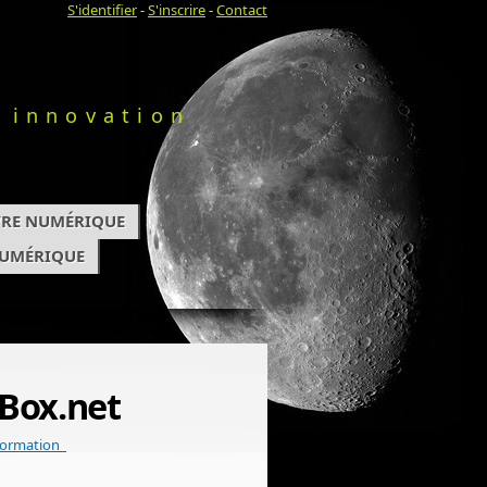
S'identifier
-
S'inscrire
-
Contact
 innovation
IVRE NUMÉRIQUE
NUMÉRIQUE
oBox.net
formation_