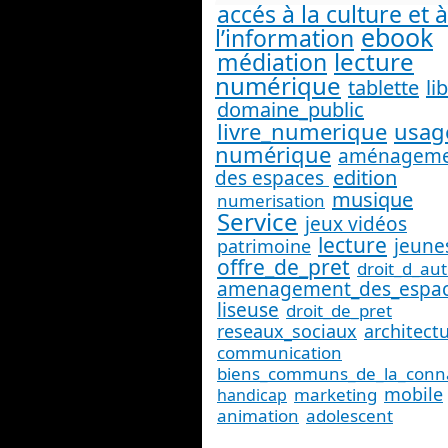
accés à la culture et à
ebook
l’information
lecture
médiation
numérique
tablette
li
domaine_public
livre_numerique
usag
numérique
aménageme
edition
des espaces
musique
numerisation
Service
jeux vidéos
lecture
jeune
patrimoine
offre_de_pret
droit_d_au
amenagement_des_espa
liseuse
droit_de_pret
reseaux_sociaux
architect
communication
biens_communs_de_la_conn
mobile
marketing
handicap
animation
adolescent