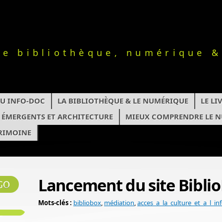
le bibliothèque, numérique &
TU INFO-DOC
LA BIBLIOTHÈQUE & LE NUMÉRIQUE
LE L
S ÉMERGENTS ET ARCHITECTURE
MIEUX COMPRENDRE LE 
RIMOINE
Lancement du site Bibli
Mots-clés :
bibliobox
,
médiation
,
acces_a_la_culture_et_a_l_in