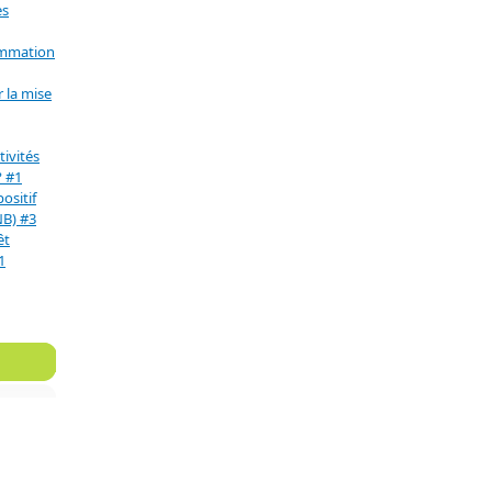
es
ommation
 la mise
ivités
? #1
positif
NB) #3
êt
1