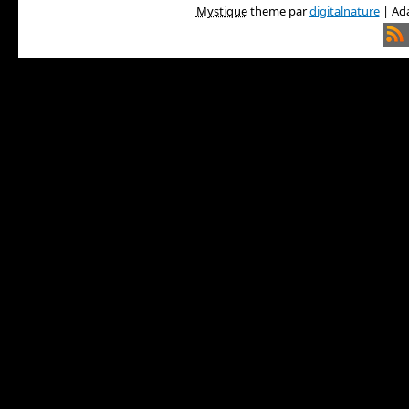
Mystique
theme par
digitalnature
| Ada