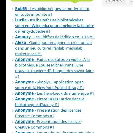
Rob65
- Les bibliothèques se modernisent,
en toute impunité #1
Lucile
- #1Lib1Ref : Des bibliothécaires
sourcent Wikipedia pour améliorer la fiabilité
de l'encyclopédie #1
Amaury
- Les Chiffres de l’édition en 2016 #1
Alexa
- Guide pour imaginer et créer un lab
dans un lieu culturel : fablab, médialab,
makerspace #1
Anonyme
- Faites des tutos en vidéo : A la
bibliothèque Louise Michel (Paris), une
nouvelle manière d’échanger des savoir-faire
#1
Anonyme
- SimplyE, l'application open
source de la New York Public Library #1
Anonyme
- Les Tiers-Lieux du numérique #1
Anonyme
- Pirate Ta BD ! arrive dans la
bibliothèque d'Aulnay #1
Anonyme
- Présentation des licences
Creative Commons #2
Anonyme
- Présentation des licences
Creative Commons #1
Anonyme
- Les pratiques de consommation