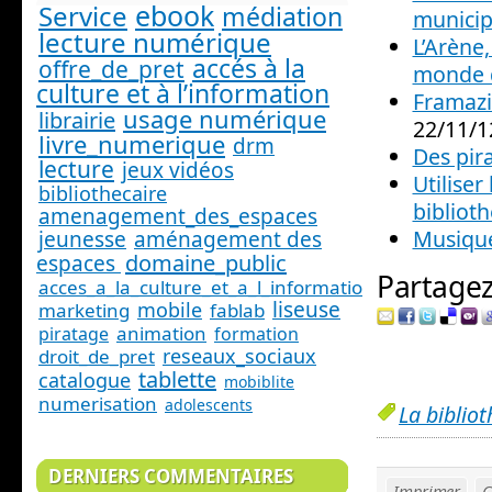
ebook
Service
médiation
municipa
lecture numérique
L’Arène,
accés à la
offre_de_pret
monde 
culture et à l’information
Framazi
usage numérique
librairie
22/11/1
livre_numerique
drm
Des pira
lecture
jeux vidéos
Utiliser
bibliothecaire
bibliot
amenagement_des_espaces
Musique
jeunesse
aménagement des
domaine_public
espaces
Partagez 
acces_a_la_culture_et_a_l_information_
liseuse
mobile
marketing
fablab
animation
piratage
formation
reseaux_sociaux
droit_de_pret
tablette
catalogue
mobiblite
numerisation
adolescents
La biblio
DERNIERS COMMENTAIRES
Imprimer
C