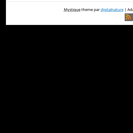
Mystique
theme par
digitalnature
| Ada