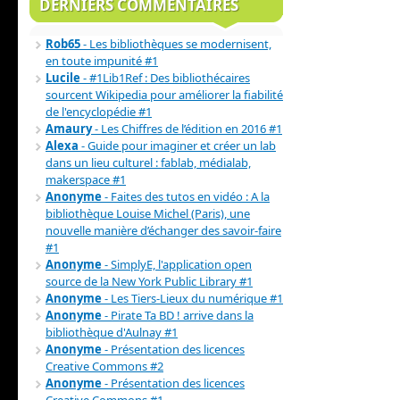
DERNIERS COMMENTAIRES
Rob65
- Les bibliothèques se modernisent,
en toute impunité #1
Lucile
- #1Lib1Ref : Des bibliothécaires
sourcent Wikipedia pour améliorer la fiabilité
de l'encyclopédie #1
Amaury
- Les Chiffres de l’édition en 2016 #1
Alexa
- Guide pour imaginer et créer un lab
dans un lieu culturel : fablab, médialab,
makerspace #1
Anonyme
- Faites des tutos en vidéo : A la
bibliothèque Louise Michel (Paris), une
nouvelle manière d’échanger des savoir-faire
#1
Anonyme
- SimplyE, l'application open
source de la New York Public Library #1
Anonyme
- Les Tiers-Lieux du numérique #1
Anonyme
- Pirate Ta BD ! arrive dans la
bibliothèque d'Aulnay #1
Anonyme
- Présentation des licences
Creative Commons #2
Anonyme
- Présentation des licences