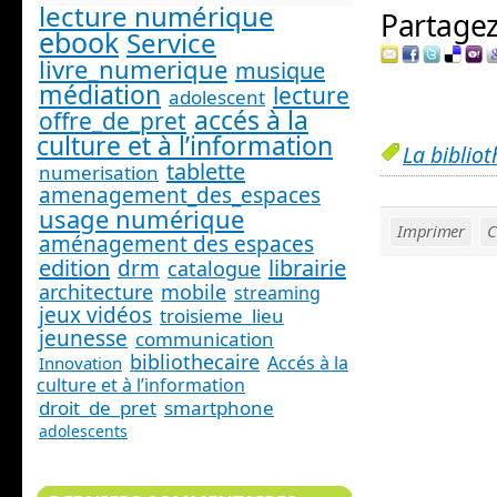
lecture numérique
Partagez 
ebook
Service
livre_numerique
musique
médiation
lecture
adolescent
accés à la
offre_de_pret
culture et à l’information
La biblio
tablette
numerisation
amenagement_des_espaces
usage numérique
Imprimer
C
aménagement des espaces
edition
librairie
drm
catalogue
architecture
mobile
streaming
jeux vidéos
troisieme_lieu
jeunesse
communication
bibliothecaire
Accés à la
Innovation
culture et à l’information
droit_de_pret
smartphone
adolescents