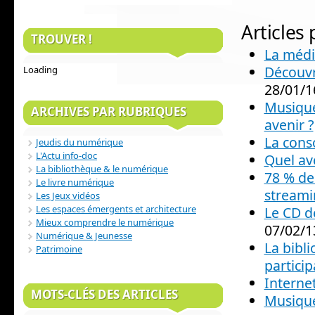
Articles
TROUVER !
La médi
Découvr
Loading
28/01/1
Musique
ARCHIVES PAR RUBRIQUES
avenir ?
La cons
Jeudis du numérique
L'Actu info-doc
Quel av
La bibliothèque & le numérique
78 % de
Le livre numérique
streami
Les Jeux vidéos
Les espaces émergents et architecture
Le CD d
Mieux comprendre le numérique
07/02/1
Numérique & Jeunesse
La bibli
Patrimoine
particip
Internet
MOTS-CLÉS DES ARTICLES
Musique