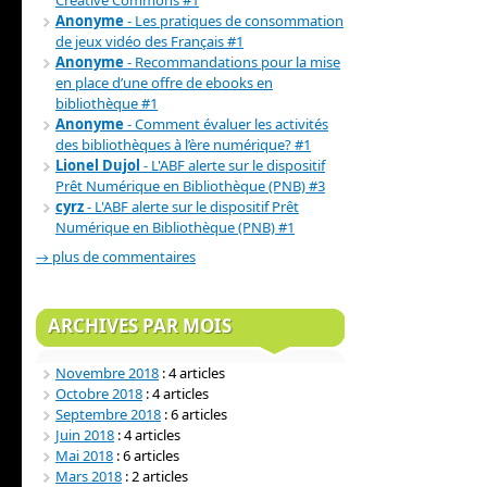
Creative Commons #1
Anonyme
- Les pratiques de consommation
de jeux vidéo des Français #1
Anonyme
- Recommandations pour la mise
en place d’une offre de ebooks en
bibliothèque #1
Anonyme
- Comment évaluer les activités
des bibliothèques à l’ère numérique? #1
Lionel Dujol
- L'ABF alerte sur le dispositif
Prêt Numérique en Bibliothèque (PNB) #3
cyrz
- L'ABF alerte sur le dispositif Prêt
Numérique en Bibliothèque (PNB) #1
→ plus de commentaires
ARCHIVES PAR MOIS
Novembre 2018
: 4 articles
Octobre 2018
: 4 articles
Septembre 2018
: 6 articles
Juin 2018
: 4 articles
Mai 2018
: 6 articles
Mars 2018
: 2 articles