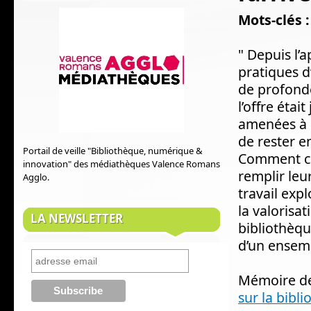
Mots-clés :
" Depuis l’a
pratiques d
de profonde
l’offre étai
amenées à 
de rester e
Portail de veille "Bibliothèque, numérique &
Comment ces
innovation" des médiathèques Valence Romans
remplir leu
Agglo.
travail exp
la valorisat
LA NEWSLETTER
bibliothèqu
d’un ensemb
Mémoire de
sur la bibl