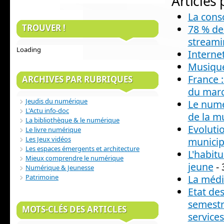
Articles
La cons
TROUVER !
78 % de
streami
Loading
Internet
Musique
France 
ARCHIVES PAR RUBRIQUES
du mar
Jeudis du numérique
Le numé
L'Actu info-doc
de la m
La bibliothèque & le numérique
Evoluti
Le livre numérique
Les Jeux vidéos
municipa
Les espaces émergents et architecture
L'habit
Mieux comprendre le numérique
jeune
- 
Numérique & Jeunesse
La médi
Patrimoine
Etat de
semestre
MOTS-CLÉS DES ARTICLES
services