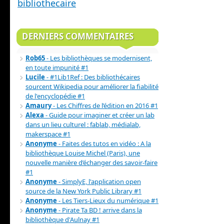
bibliothecaire
DERNIERS COMMENTAIRES
Rob65
- Les bibliothèques se modernisent,
en toute impunité #1
Lucile
- #1Lib1Ref : Des bibliothécaires
sourcent Wikipedia pour améliorer la fiabilité
de l'encyclopédie #1
Amaury
- Les Chiffres de l’édition en 2016 #1
Alexa
- Guide pour imaginer et créer un lab
dans un lieu culturel : fablab, médialab,
makerspace #1
Anonyme
- Faites des tutos en vidéo : A la
bibliothèque Louise Michel (Paris), une
nouvelle manière d’échanger des savoir-faire
#1
Anonyme
- SimplyE, l'application open
source de la New York Public Library #1
Anonyme
- Les Tiers-Lieux du numérique #1
Anonyme
- Pirate Ta BD ! arrive dans la
bibliothèque d'Aulnay #1