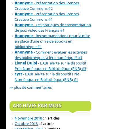
Anonyme
- Présentation des licences
Creative Commons #2
Anonyme
- Présentation des licences
Creative Commons #1
Anonyme
- Les pratiques de consommation
de jeux vidéo des Français #1
Anonyme
- Recommandations pour la mise
en place d’une offre de ebooks en
bibliothèque #1
Anonyme
- Comment évaluer les activités
des bibliothèques à l’ère numérique? #1
Lionel Dujol
- L'ABF alerte sur le dispositif
Prêt Numérique en Bibliothèque (PNB) #3
cyrz
- L'ABF alerte sur le dispositif Prêt
Numérique en Bibliothèque (PNB) #1
→ plus de commentaires
ARCHIVES PAR MOIS
Novembre 2018
: 4 articles
Octobre 2018
: 4 articles
Septembre 2018
: 6 articles