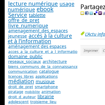
lecture numérique
usage
Partagez 
ebook
numérique
Service
tablette
offre_de_pret
livre_numerique
amenagement_des_espaces
L'Actu inf
accés à la culture
jeunesse
et à l’information
aménagement des espaces
Imprimer
C
acces_a_la_culture_et_a_l_information_
domaine_public
reseaux_sociaux
architecture
biens_communs_de_la_connaissance
catalogue
communication
applications
licences_libres
médiation
musique
droit_de_pret
smartphone
animation
piratage
mobiblite
librairie
droit_d_auteur
adolescent
troisieme_lieu