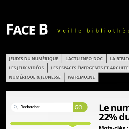
Face B
Veille biblioth
JEUDIS DU NUMÉRIQUE
L'ACTU INFO-DOC
LA BIBL
LES JEUX VIDÉOS
LES ESPACES ÉMERGENTS ET ARCHIT
NUMÉRIQUE & JEUNESSE
PATRIMOINE
Le num
22% du
Mots-clés :