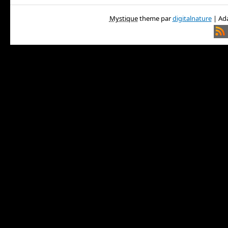
Mystique
theme par
digitalnature
| Ada