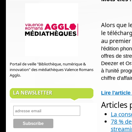
Alors que l
le téléchar
au premier 
l'édition ph
offres de str
Deezer et Ora
Portail de veille "Bibliothèque, numérique &
innovation" des médiathèques Valence Romans
à l'unité pro
Agglo.
chiffre d'aff
LA NEWSLETTER
Lire l'articl
Articles
La cons
78 % de
streami