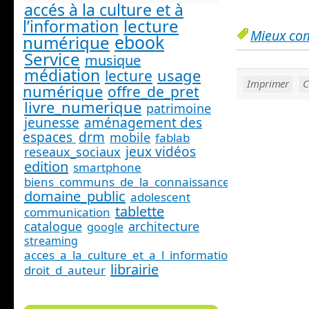
accés à la culture et à
lecture
l’information
Mieux co
ebook
numérique
Service
musique
médiation
usage
lecture
Imprimer
C
numérique
offre_de_pret
livre_numerique
patrimoine
jeunesse
aménagement des
espaces
drm
mobile
fablab
jeux vidéos
reseaux_sociaux
edition
smartphone
biens_communs_de_la_connaissance
domaine_public
adolescent
tablette
communication
catalogue
architecture
google
streaming
acces_a_la_culture_et_a_l_information_
librairie
droit_d_auteur