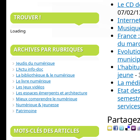
Le CD d
07/02/1
TROUVER !
Internet
Musique
Loading
France 
du mar
ARCHIVES PAR RUBRIQUES
Evoluti
municipa
Jeudis du numérique
L'habit
L'Actu info-doc
jeune
- 
La bibliothèque & le numérique
Le livre numérique
La médi
Les Jeux vidéos
Etat de
Les espaces émergents et architecture
semestre
Mieux comprendre le numérique
services
Numérique & Jeunesse
Patrimoine
Partagez 
MOTS-CLÉS DES ARTICLES