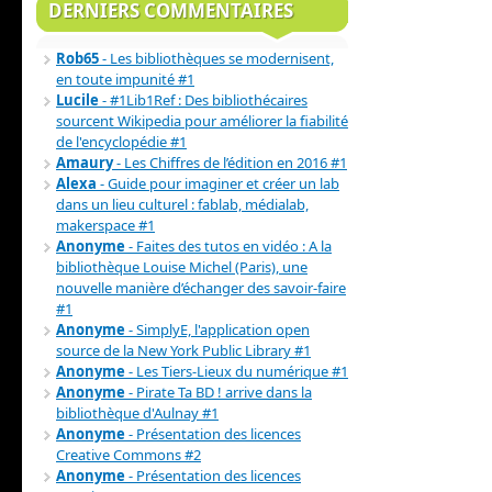
DERNIERS COMMENTAIRES
Rob65
- Les bibliothèques se modernisent,
en toute impunité #1
Lucile
- #1Lib1Ref : Des bibliothécaires
sourcent Wikipedia pour améliorer la fiabilité
de l'encyclopédie #1
Amaury
- Les Chiffres de l’édition en 2016 #1
Alexa
- Guide pour imaginer et créer un lab
dans un lieu culturel : fablab, médialab,
makerspace #1
Anonyme
- Faites des tutos en vidéo : A la
bibliothèque Louise Michel (Paris), une
nouvelle manière d’échanger des savoir-faire
#1
Anonyme
- SimplyE, l'application open
source de la New York Public Library #1
Anonyme
- Les Tiers-Lieux du numérique #1
Anonyme
- Pirate Ta BD ! arrive dans la
bibliothèque d'Aulnay #1
Anonyme
- Présentation des licences
Creative Commons #2
Anonyme
- Présentation des licences