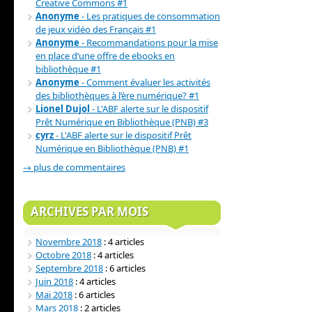
Creative Commons #1
Anonyme
- Les pratiques de consommation
de jeux vidéo des Français #1
Anonyme
- Recommandations pour la mise
en place d’une offre de ebooks en
bibliothèque #1
Anonyme
- Comment évaluer les activités
des bibliothèques à l’ère numérique? #1
Lionel Dujol
- L'ABF alerte sur le dispositif
Prêt Numérique en Bibliothèque (PNB) #3
cyrz
- L'ABF alerte sur le dispositif Prêt
Numérique en Bibliothèque (PNB) #1
→ plus de commentaires
ARCHIVES PAR MOIS
Novembre 2018
: 4 articles
Octobre 2018
: 4 articles
Septembre 2018
: 6 articles
Juin 2018
: 4 articles
Mai 2018
: 6 articles
Mars 2018
: 2 articles