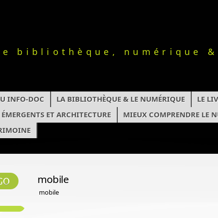
le bibliothèque, numérique &
TU INFO-DOC
LA BIBLIOTHÈQUE & LE NUMÉRIQUE
LE L
S ÉMERGENTS ET ARCHITECTURE
MIEUX COMPRENDRE LE 
RIMOINE
mobile
mobile