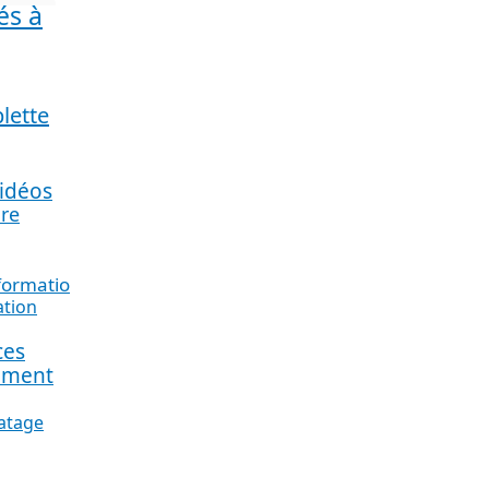
és à
blette
vidéos
ire
nformation_
ation
ces
ement
atage