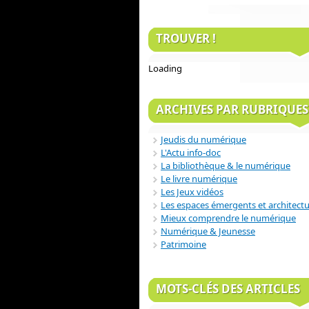
TROUVER !
Loading
ARCHIVES PAR RUBRIQUES
Jeudis du numérique
L'Actu info-doc
La bibliothèque & le numérique
Le livre numérique
Les Jeux vidéos
Les espaces émergents et architect
Mieux comprendre le numérique
Numérique & Jeunesse
Patrimoine
MOTS-CLÉS DES ARTICLES