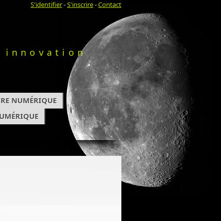
S'identifier
-
S'inscrire
-
Contact
 innovation
IVRE NUMÉRIQUE
NUMÉRIQUE