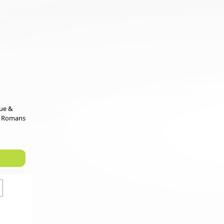
que &
e Romans