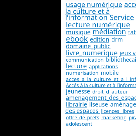
acc
usage numérique
la culture et à
Service
l’information
lecture numérique
médiation
musique
ta
ebook
edition
drm
domaine_public
livre_numerique
jeux 
bibliotheca
communication
lecture
applications
mobile
numerisation
acces_a_la_culture_et_a_l_i
Accés à la culture et à l’inform
jeunesse
droit_d_auteur
amenagement_des_espa
librairie
liseuse
aménag
des espaces
licences_libres
marketing
offre_de_prets
pir
adolescent