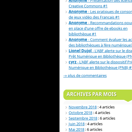
Anonyme
- Présentation des licenc
Creative Commons #1
Anonyme
- Les pratiques de cons
de jeux vidéo des Français #1
Anonyme
- Recommandations pour
en place d’une offre de ebooks en
bibliothèque #1
Anonyme
- Comment évaluer les act
des bibliothèques à l’ère numérique
Lionel Dujol
- L'ABF alerte sur le dis
Prêt Numérique en Bibliothèque (P
cyrz
- L'ABF alerte sur le dispositif Pr
Numérique en Bibliothèque (PNB) #
→ plus de commentaires
ARCHIVES PAR MOIS
Novembre 2018
: 4 articles
Octobre 2018
: 4 articles
Septembre 2018
: 6 articles
Juin 2018
: 4 articles
Mai 2018
: 6 articles