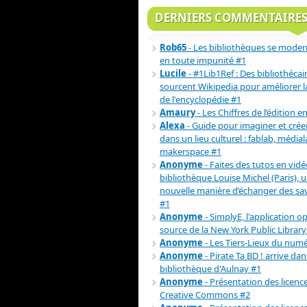
DERNIERS COMMENTAIRE
Rob65
- Les bibliothèques se moder
en toute impunité #1
Lucile
- #1Lib1Ref : Des bibliothécai
sourcent Wikipedia pour améliorer la 
de l'encyclopédie #1
Amaury
- Les Chiffres de l’édition e
Alexa
- Guide pour imaginer et crée
dans un lieu culturel : fablab, médial
makerspace #1
Anonyme
- Faites des tutos en vidéo
bibliothèque Louise Michel (Paris), 
nouvelle manière d’échanger des sav
#1
Anonyme
- SimplyE, l'application o
source de la New York Public Library
Anonyme
- Les Tiers-Lieux du num
Anonyme
- Pirate Ta BD ! arrive dan
bibliothèque d'Aulnay #1
Anonyme
- Présentation des licenc
Creative Commons #2