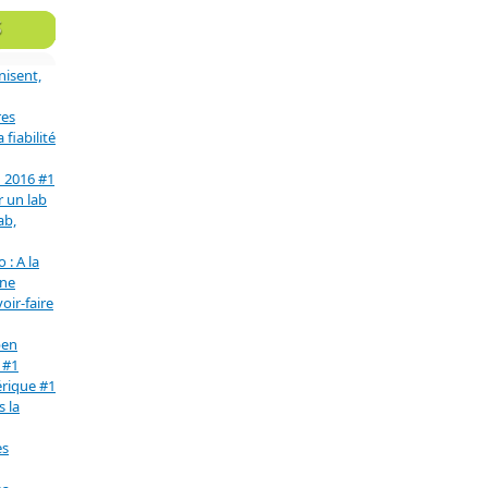
S
nisent,
res
fiabilité
n 2016 #1
r un lab
ab,
 : A la
une
oir-faire
pen
 #1
érique #1
s la
es