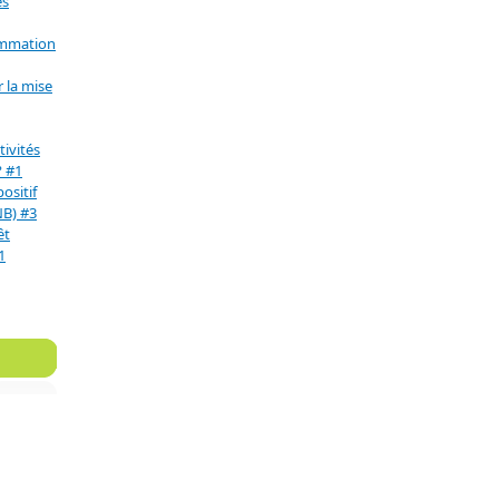
es
ommation
 la mise
ivités
? #1
positif
NB) #3
êt
1