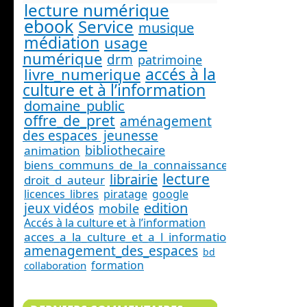
lecture numérique
ebook
Service
musique
médiation
usage
numérique
drm
patrimoine
accés à la
livre_numerique
culture et à l’information
domaine_public
offre_de_pret
aménagement
des espaces
jeunesse
bibliothecaire
animation
biens_communs_de_la_connaissance
lecture
librairie
droit_d_auteur
licences_libres
piratage
google
edition
jeux vidéos
mobile
Accés à la culture et à l’information
acces_a_la_culture_et_a_l_information_
amenagement_des_espaces
bd
formation
collaboration