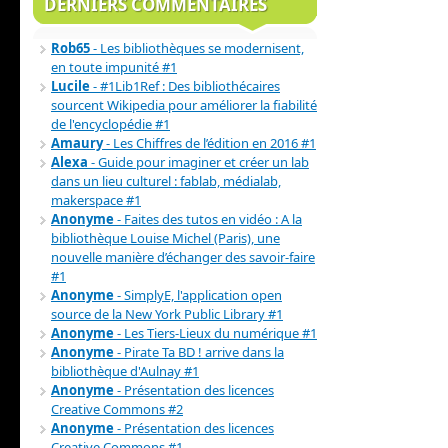
DERNIERS COMMENTAIRES
Rob65
- Les bibliothèques se modernisent,
en toute impunité #1
Lucile
- #1Lib1Ref : Des bibliothécaires
sourcent Wikipedia pour améliorer la fiabilité
de l'encyclopédie #1
Amaury
- Les Chiffres de l’édition en 2016 #1
Alexa
- Guide pour imaginer et créer un lab
dans un lieu culturel : fablab, médialab,
makerspace #1
Anonyme
- Faites des tutos en vidéo : A la
bibliothèque Louise Michel (Paris), une
nouvelle manière d’échanger des savoir-faire
#1
Anonyme
- SimplyE, l'application open
source de la New York Public Library #1
Anonyme
- Les Tiers-Lieux du numérique #1
Anonyme
- Pirate Ta BD ! arrive dans la
bibliothèque d'Aulnay #1
Anonyme
- Présentation des licences
Creative Commons #2
Anonyme
- Présentation des licences
Creative Commons #1