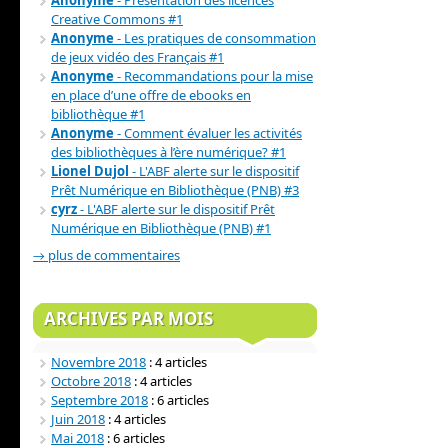
Anonyme
- Présentation des licences
Creative Commons #1
Anonyme
- Les pratiques de consommation
de jeux vidéo des Français #1
Anonyme
- Recommandations pour la mise
en place d’une offre de ebooks en
bibliothèque #1
Anonyme
- Comment évaluer les activités
des bibliothèques à l’ère numérique? #1
Lionel Dujol
- L'ABF alerte sur le dispositif
Prêt Numérique en Bibliothèque (PNB) #3
cyrz
- L'ABF alerte sur le dispositif Prêt
Numérique en Bibliothèque (PNB) #1
→ plus de commentaires
ARCHIVES PAR MOIS
Novembre 2018
: 4 articles
Octobre 2018
: 4 articles
Septembre 2018
: 6 articles
Juin 2018
: 4 articles
Mai 2018
: 6 articles