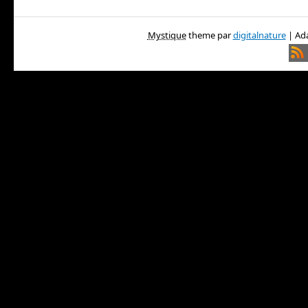
Mystique
theme par
digitalnature
| Ada