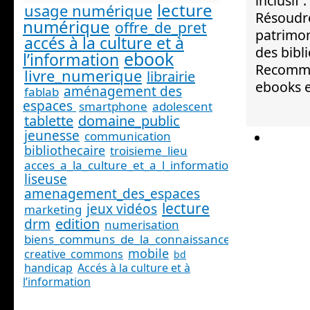
inclusif
lecture
usage numérique
Résoudre
numérique
offre_de_pret
patrimon
accés à la culture et à
des bibl
ebook
l’information
Recomman
livre_numerique
librairie
ebooks e
aménagement des
fablab
espaces
smartphone
adolescent
tablette
domaine_public
jeunesse
communication
bibliothecaire
troisieme_lieu
acces_a_la_culture_et_a_l_information_
liseuse
amenagement_des_espaces
lecture
jeux vidéos
marketing
edition
drm
numerisation
biens_communs_de_la_connaissance
mobile
creative_commons
bd
handicap
Accés à la culture et à
l’information