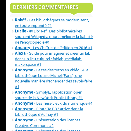
DERNIERS COMMENTAIRES
Rob65
- Les bibliothèques se modernisent,
en toute impunité #1
Lucile
- #1Lib1Ref : Des bibliothécaires
sourcent Wikipedia pour améliorer la fiabilité
de l'encyclopédie #1
Amaury
- Les Chiffres de l’édition en 2016 #1
Alexa
- Guide pour imaginer et créer un lab
dans un lieu culturel : fablab, médialab,
makerspace #1
Anonyme
- Faites des tutos en vidéo : A la
bibliothèque Louise Michel (Paris), une
nouvelle manière d’échanger des savoir-faire
#1
Anonyme
- SimplyE, l'application open
source de la New York Public Library #1
Anonyme
- Les Tiers-Lieux du numérique #1
Anonyme
- Pirate Ta BD ! arrive dans la
bibliothèque d'Aulnay #1
Anonyme
- Présentation des licences
Creative Commons #2