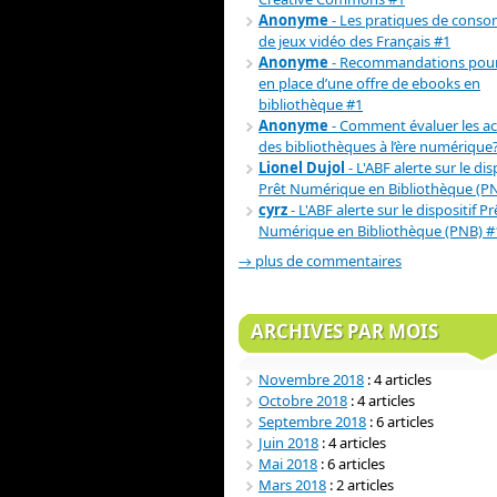
Anonyme
- Les pratiques de cons
de jeux vidéo des Français #1
Anonyme
- Recommandations pour
en place d’une offre de ebooks en
bibliothèque #1
Anonyme
- Comment évaluer les act
des bibliothèques à l’ère numérique
Lionel Dujol
- L'ABF alerte sur le dis
Prêt Numérique en Bibliothèque (P
cyrz
- L'ABF alerte sur le dispositif Pr
Numérique en Bibliothèque (PNB) #
→ plus de commentaires
ARCHIVES PAR MOIS
Novembre 2018
: 4 articles
Octobre 2018
: 4 articles
Septembre 2018
: 6 articles
Juin 2018
: 4 articles
Mai 2018
: 6 articles
Mars 2018
: 2 articles