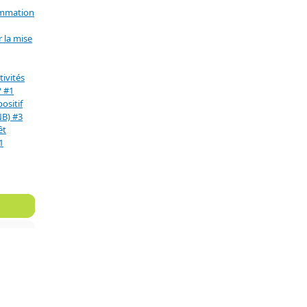
ommation
 la mise
ivités
? #1
positif
NB) #3
êt
1