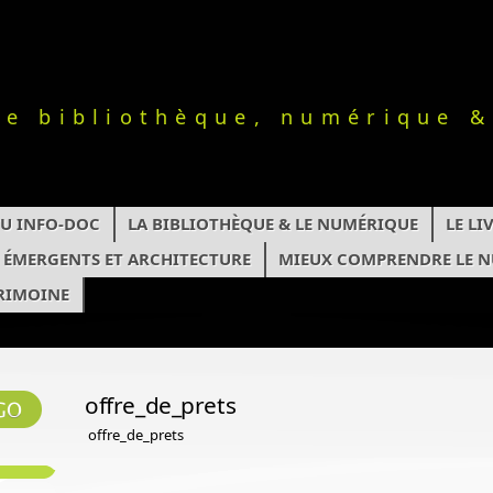
le bibliothèque, numérique &
TU INFO-DOC
LA BIBLIOTHÈQUE & LE NUMÉRIQUE
LE L
S ÉMERGENTS ET ARCHITECTURE
MIEUX COMPRENDRE LE 
RIMOINE
offre_de_prets
offre_de_prets