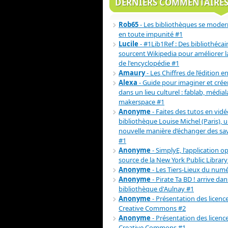
DERNIERS COMMENTAIRE
Rob65
- Les bibliothèques se moder
en toute impunité #1
Lucile
- #1Lib1Ref : Des bibliothécai
sourcent Wikipedia pour améliorer la 
de l'encyclopédie #1
Amaury
- Les Chiffres de l’édition e
Alexa
- Guide pour imaginer et crée
dans un lieu culturel : fablab, médial
makerspace #1
Anonyme
- Faites des tutos en vidéo
bibliothèque Louise Michel (Paris), 
nouvelle manière d’échanger des sav
#1
Anonyme
- SimplyE, l'application o
source de la New York Public Library
Anonyme
- Les Tiers-Lieux du num
Anonyme
- Pirate Ta BD ! arrive dan
bibliothèque d'Aulnay #1
Anonyme
- Présentation des licenc
Creative Commons #2
Anonyme
- Présentation des licenc
Creative Commons #1