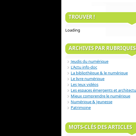
TROUVER !
Loading
ARCHIVES PAR RUBRIQUES
Jeudis du numérique
L'Actu info-doc
La bibliothèque & le numérique
Le livre numérique
Les Jeux vidéos
Les espaces émergents et architect
Mieux comprendre le numérique
Numérique & Jeunesse
Patrimoine
MOTS-CLÉS DES ARTICLES