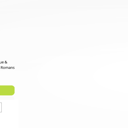
que &
e Romans