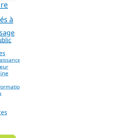
ure
és à
sage
blic
es
aissance
teur
ine
nformation_
u
ces