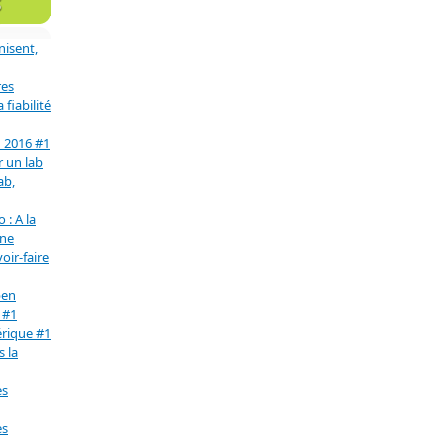
S
nisent,
res
fiabilité
n 2016 #1
r un lab
ab,
 : A la
une
oir-faire
pen
 #1
érique #1
s la
es
es