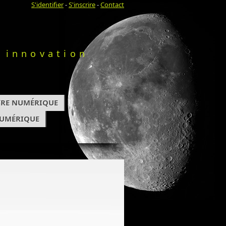
S'identifier
-
S'inscrire
-
Contact
 innovation
IVRE NUMÉRIQUE
NUMÉRIQUE