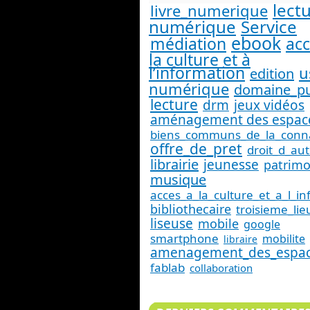
lect
livre_numerique
numérique
Service
ebook
médiation
acc
la culture et à
l’information
u
edition
numérique
domaine_pu
lecture
drm
jeux vidéos
aménagement des espac
biens_communs_de_la_conn
offre_de_pret
droit_d_au
librairie
jeunesse
patrimo
musique
acces_a_la_culture_et_a_l_i
bibliothecaire
troisieme_lie
liseuse
mobile
google
smartphone
mobilite
libraire
amenagement_des_espa
fablab
collaboration