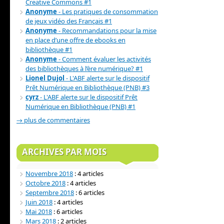
Creative Commons #1
Anonyme
- Les pratiques de consommation
de jeux vidéo des Français #1
Anonyme
- Recommandations pour la mise
en place d’une offre de ebooks en
bibliothèque #1
Anonyme
- Comment évaluer les activités
des bibliothèques à l’ère numérique? #1
Lionel Dujol
- L'ABF alerte sur le dispositif
Prêt Numérique en Bibliothèque (PNB) #3
cyrz
- L'ABF alerte sur le dispositif Prêt
Numérique en Bibliothèque (PNB) #1
→ plus de commentaires
ARCHIVES PAR MOIS
Novembre 2018
: 4 articles
Octobre 2018
: 4 articles
Septembre 2018
: 6 articles
Juin 2018
: 4 articles
Mai 2018
: 6 articles
Mars 2018
: 2 articles