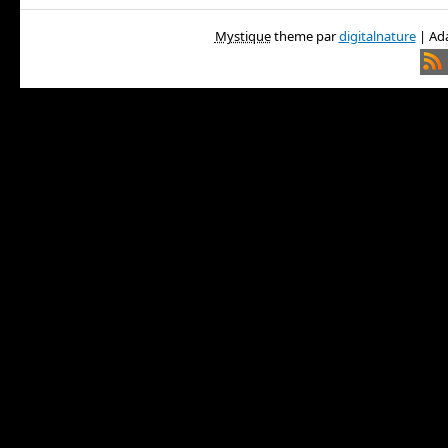
Mystique
theme par
digitalnature
| Ada