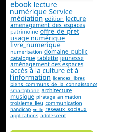
ebook
lecture
numérique
Service
médiation
lecture
edition
amenagement_des_espaces
offre_de_pret
patrimoine
usage numérique
livre_numerique
domaine_public
numerisation
tablette
jeunesse
catalogue
aménagement des espaces
accés à la culture et à
l’information
licences_libres
biens_communs_de_la_connaissance
architecture
smartphone
musique
animation
piratage
troisieme_lieu
communication
reseaux_sociaux
handicap
veille
applications
adolescent