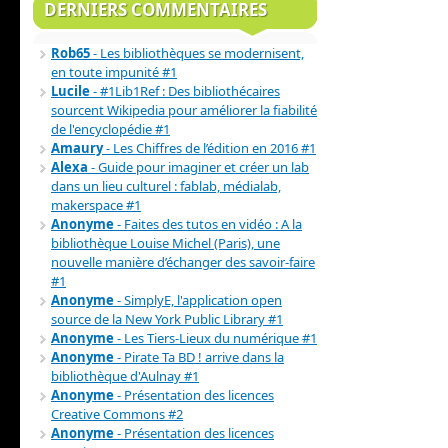
DERNIERS COMMENTAIRES
Rob65
- Les bibliothèques se modernisent,
en toute impunité #1
Lucile
- #1Lib1Ref : Des bibliothécaires
sourcent Wikipedia pour améliorer la fiabilité
de l'encyclopédie #1
Amaury
- Les Chiffres de l’édition en 2016 #1
Alexa
- Guide pour imaginer et créer un lab
dans un lieu culturel : fablab, médialab,
makerspace #1
Anonyme
- Faites des tutos en vidéo : A la
bibliothèque Louise Michel (Paris), une
nouvelle manière d’échanger des savoir-faire
#1
Anonyme
- SimplyE, l'application open
source de la New York Public Library #1
Anonyme
- Les Tiers-Lieux du numérique #1
Anonyme
- Pirate Ta BD ! arrive dans la
bibliothèque d'Aulnay #1
Anonyme
- Présentation des licences
Creative Commons #2
Anonyme
- Présentation des licences