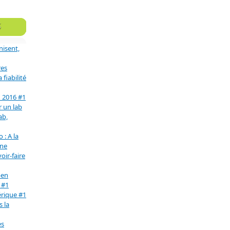
S
nisent,
res
fiabilité
n 2016 #1
r un lab
ab,
 : A la
une
oir-faire
pen
 #1
érique #1
s la
es