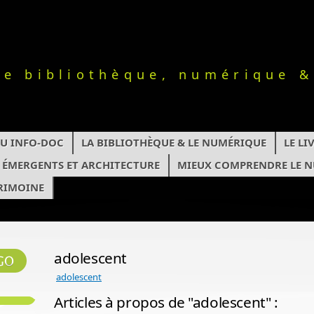
le bibliothèque, numérique &
TU INFO-DOC
LA BIBLIOTHÈQUE & LE NUMÉRIQUE
LE L
S ÉMERGENTS ET ARCHITECTURE
MIEUX COMPRENDRE LE 
RIMOINE
adolescent
adolescent
Articles à propos de "adolescent" :