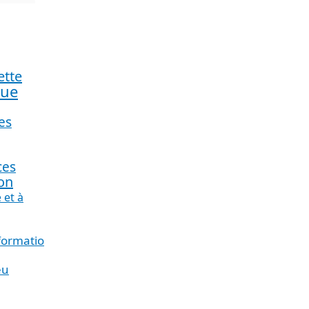
ette
que
es
ces
ion
 et à
nformation_
eu