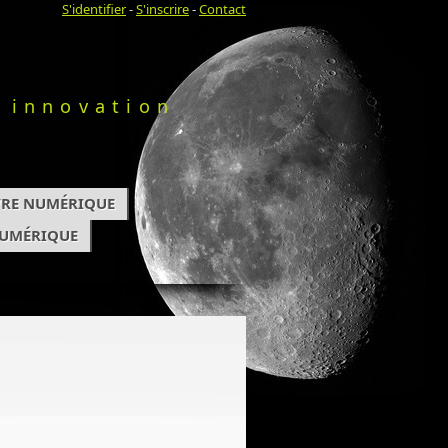
S'identifier
-
S'inscrire
-
Contact
 innovation
IVRE NUMÉRIQUE
NUMÉRIQUE