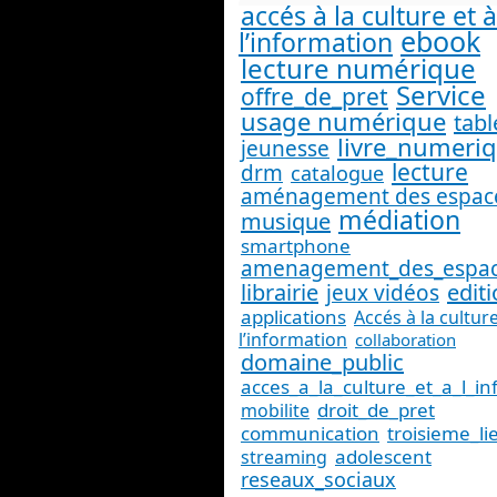
accés à la culture et à
ebook
l’information
lecture numérique
Service
offre_de_pret
usage numérique
tabl
livre_numeri
jeunesse
lecture
drm
catalogue
aménagement des espac
médiation
musique
smartphone
amenagement_des_espa
librairie
edit
jeux vidéos
applications
Accés à la culture
l’information
collaboration
domaine_public
acces_a_la_culture_et_a_l_i
droit_de_pret
mobilite
communication
troisieme_li
adolescent
streaming
reseaux_sociaux