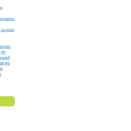
es
ommation
 la mise
ivités
? #1
positif
NB) #3
êt
1