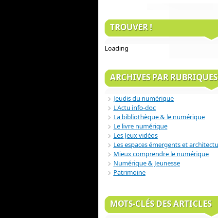
TROUVER !
Loading
ARCHIVES PAR RUBRIQUES
Jeudis du numérique
L'Actu info-doc
La bibliothèque & le numérique
Le livre numérique
Les Jeux vidéos
Les espaces émergents et architect
Mieux comprendre le numérique
Numérique & Jeunesse
Patrimoine
MOTS-CLÉS DES ARTICLES