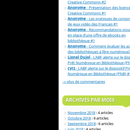
Creative Commons #2
Anonyme
- Présentation des licenc
Creative Commons #1
Anonyme
- Les pratiques de cons
de jeux vidéo des Français #1
Anonyme
- Recommandations pour
en place d’une offre de ebooks en
bibliothèque #1
Anonyme
- Comment évaluer les act
des bibliothèques à l’ère numérique
Lionel Dujol
- L'ABF alerte sur le dis
Prêt Numérique en Bibliothèque (P
cyrz
- L'ABF alerte sur le dispositif Pr
Numérique en Bibliothèque (PNB) #
→ plus de commentaires
ARCHIVES PAR MOIS
Novembre 2018
: 4 articles
Octobre 2018
: 4 articles
Septembre 2018
: 6 articles
Juin 2018
: 4 articles