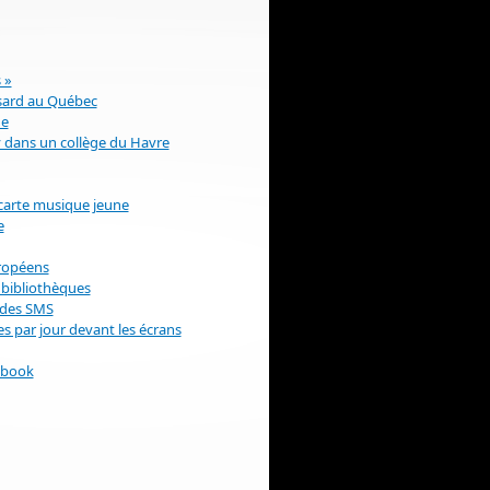
 »
ssard au Québec
ue
y dans un collège du Havre
 carte musique jeune
e
uropéens
s bibliothèques
. des SMS
s par jour devant les écrans
ebook