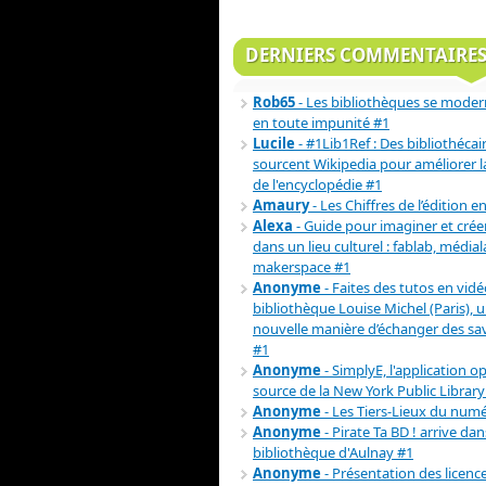
DERNIERS COMMENTAIRE
Rob65
- Les bibliothèques se moder
en toute impunité #1
Lucile
- #1Lib1Ref : Des bibliothécai
sourcent Wikipedia pour améliorer la 
de l'encyclopédie #1
Amaury
- Les Chiffres de l’édition e
Alexa
- Guide pour imaginer et crée
dans un lieu culturel : fablab, médial
makerspace #1
Anonyme
- Faites des tutos en vidéo
bibliothèque Louise Michel (Paris), 
nouvelle manière d’échanger des sav
#1
Anonyme
- SimplyE, l'application o
source de la New York Public Library
Anonyme
- Les Tiers-Lieux du num
Anonyme
- Pirate Ta BD ! arrive dan
bibliothèque d'Aulnay #1
Anonyme
- Présentation des licenc