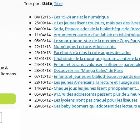
Trier par :
Date
,
Titre
04/12/15 -
Les 15-24 ans et le numérique
25/09/14 -
« Les jeunes lisent toujours, mais pas des livres
04/09/14 -
Soda, l'espace ados de la bibliothèque de Bro
11/04/14 -
Argumenter autour d'un fablab en bibliothèq
05/03/14 -
Le smartphone, star de la première Copy Part
22/11/13 -
Numérique. Lecture. Adolescents.
25/10/13 -
Facebook n'a plus la cote auprès des ados
31/01/13 -
L'habitude de la musique gratuite a enterré la
24/01/13 -
Enfant et écrans : valoriser l'influence parental
que &
23/01/13 -
Découvrez les "Manga Cafés" de Paris
e Romans
07/12/12 -
Enfants et jeunes en bibliothèque : regards e
28/10/12 -
Les jeunes Américains, la lecture et l'usage de
14/09/12 -
Chaque jour, les jeunes lisent principalement..
05/09/12 -
91,5 % des adolescents passent plus de 2 heure
20/06/12 -
Les lycéens n’ont pas craqué pour les liseuses
29/05/12 -
Ces baby boomers qui adoptent des lecteurs 