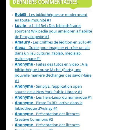
DERNIERS COMMENTAIRES
Rob65
- Les bibliothèques se modernisent,
en toute impunité #1
Lucile
- #1Lib1Ref : Des bibliothécaires
sourcent Wikipedia pour améliorer la fiabilité
de l'encyclopédie #1
Amaury
- Les Chiffres de l’édition en 2016 #1
Alexa
- Guide pour imaginer et créer un lab
dans un lieu culturel : fablab, médialab,
makerspace #1
Anonyme
- Faites des tutos en vidéo : A la
bibliothèque Louise Michel (Paris), une
nouvelle manière d’échanger des savoir-faire
#1
Anonyme
- SimplyE, l'application open
source de la New York Public Library #1
Anonyme
- Les Tiers-Lieux du numérique #1
Anonyme
- Pirate Ta BD ! arrive dans la
bibliothèque d'Aulnay #1
Anonyme
- Présentation des licences
Creative Commons #2
Anonyme
- Présentation des licences