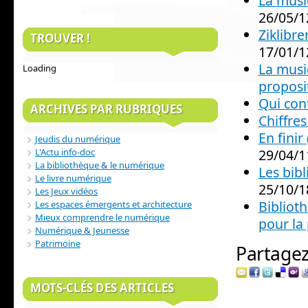
La musi
26/05/1
Ziklibre
TROUVER !
17/01/1
La musi
Loading
proposit
Qui cont
ARCHIVES PAR RUBRIQUES
Chiffres
En finir
Jeudis du numérique
29/04/1
L'Actu info-doc
La bibliothèque & le numérique
Les bibl
Le livre numérique
25/10/1
Les Jeux vidéos
Bibliot
Les espaces émergents et architecture
Mieux comprendre le numérique
pour la
Numérique & Jeunesse
Patrimoine
Partagez 
MOTS-CLÉS DES ARTICLES