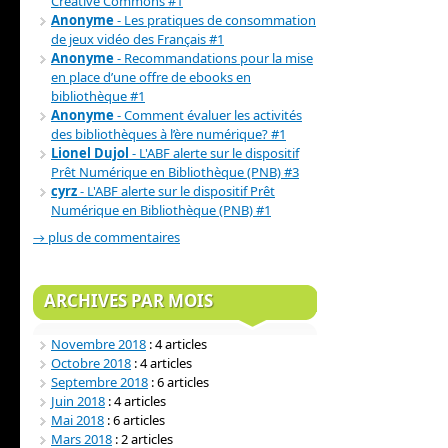
Creative Commons #1
Anonyme
- Les pratiques de consommation
de jeux vidéo des Français #1
Anonyme
- Recommandations pour la mise
en place d’une offre de ebooks en
bibliothèque #1
Anonyme
- Comment évaluer les activités
des bibliothèques à l’ère numérique? #1
Lionel Dujol
- L'ABF alerte sur le dispositif
Prêt Numérique en Bibliothèque (PNB) #3
cyrz
- L'ABF alerte sur le dispositif Prêt
Numérique en Bibliothèque (PNB) #1
→ plus de commentaires
ARCHIVES PAR MOIS
Novembre 2018
: 4 articles
Octobre 2018
: 4 articles
Septembre 2018
: 6 articles
Juin 2018
: 4 articles
Mai 2018
: 6 articles
Mars 2018
: 2 articles