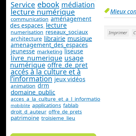
ebook
Service
médiation
lecture numérique
Mieux co
aménagement
communication
lecture
des espaces
reseaux_sociaux
numerisation
Imprimer
C
librairie
musique
architecture
amenagement_des_espaces
jeunesse
liseuse
marketing
livre_numerique
usage
numérique
offre_de_pret
accés à la culture et à
l’information
jeux vidéos
drm
animation
domaine_public
acces_a_la_culture_et_a_l_information_
applications
fablab
mobiblite
droit_d_auteur
offre_de_prets
patrimoine
troisieme_lieu