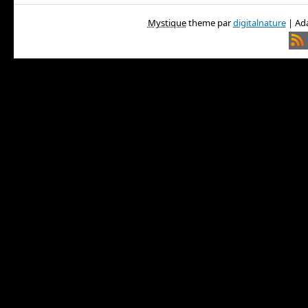
Mystique
theme par
digitalnature
| Ada