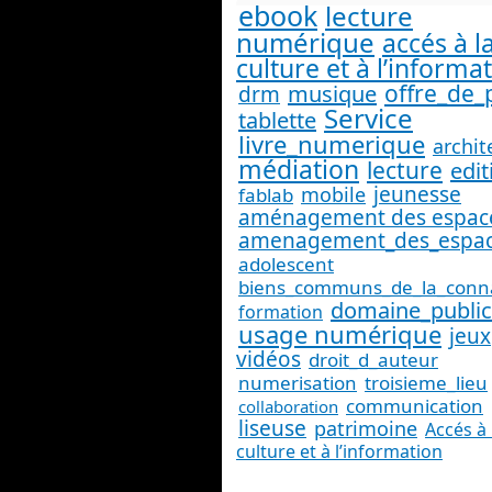
ebook
lecture
numérique
accés à l
culture et à l’informa
offre_de_
musique
drm
Service
tablette
livre_numerique
archit
médiation
lecture
edit
jeunesse
mobile
fablab
aménagement des espac
amenagement_des_espa
adolescent
biens_communs_de_la_conn
domaine_public
formation
usage numérique
jeux
vidéos
droit_d_auteur
numerisation
troisieme_lieu
communication
collaboration
liseuse
patrimoine
Accés à 
culture et à l’information