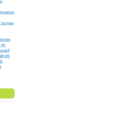
es
ommation
 la mise
ivités
? #1
positif
NB) #3
êt
1