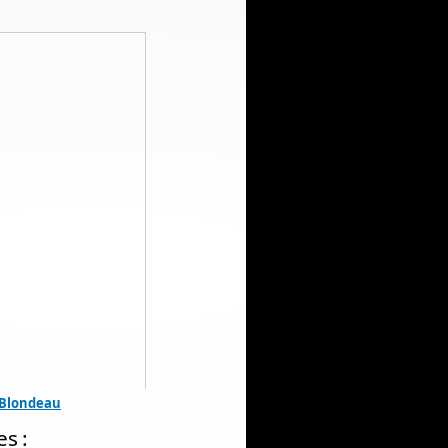
 Blondeau
es :