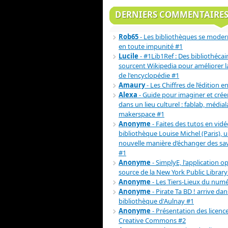
DERNIERS COMMENTAIRE
Rob65
- Les bibliothèques se moder
en toute impunité #1
Lucile
- #1Lib1Ref : Des bibliothécai
sourcent Wikipedia pour améliorer la 
de l'encyclopédie #1
Amaury
- Les Chiffres de l’édition e
Alexa
- Guide pour imaginer et crée
dans un lieu culturel : fablab, médial
makerspace #1
Anonyme
- Faites des tutos en vidéo
bibliothèque Louise Michel (Paris), 
nouvelle manière d’échanger des sav
#1
Anonyme
- SimplyE, l'application o
source de la New York Public Library
Anonyme
- Les Tiers-Lieux du num
Anonyme
- Pirate Ta BD ! arrive dan
bibliothèque d'Aulnay #1
Anonyme
- Présentation des licenc
Creative Commons #2