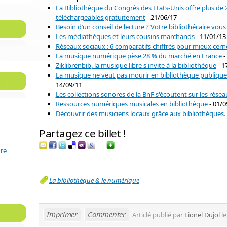
La Bibliothèque du Congrès des Etats-Unis offre plus de
téléchargeables gratuitement
- 21/06/17
Besoin d’un conseil de lecture ? Votre bibliothécaire vou
Les médiathèques et leurs cousins marchands
- 11/01/13
Réseaux sociaux : 6 comparatifs chiffrés pour mieux cerne
La musique numérique pèse 28 % du marché en France
-
Ziklibrenbib, la musique libre s'invite à la bibliothèque
- 1
La musique ne veut pas mourir en bibliothèque publique :
14/09/11
Les collections sonores de la BnF s'écoutent sur les rése
Ressources numériques musicales en bibliothèque
- 01/0
Découvrir des musiciens locaux grâce aux bibliothèques.
Partagez ce billet !
ure
La bibliothèque & le numérique
Imprimer
Commenter
Articlé publié par
Lionel Dujol
l