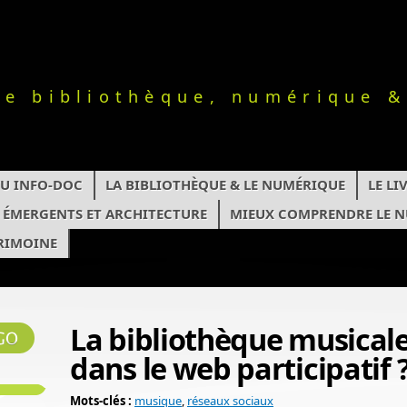
le bibliothèque, numérique &
TU INFO-DOC
LA BIBLIOTHÈQUE & LE NUMÉRIQUE
LE L
S ÉMERGENTS ET ARCHITECTURE
MIEUX COMPRENDRE LE 
RIMOINE
La bibliothèque musicale 
dans le web participatif 
Mots-clés :
musique
,
réseaux sociaux