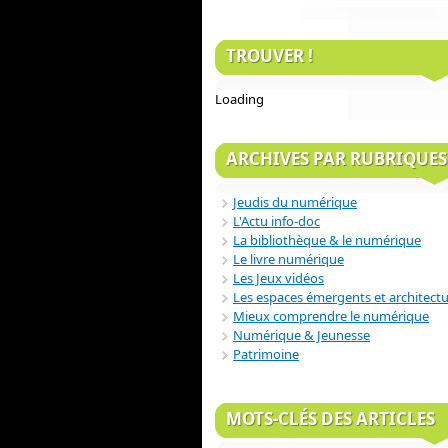
TROUVER !
Loading
ARCHIVES PAR RUBRIQUES
Jeudis du numérique
L'Actu info-doc
La bibliothèque & le numérique
Le livre numérique
Les Jeux vidéos
Les espaces émergents et architect
Mieux comprendre le numérique
Numérique & Jeunesse
Patrimoine
MOTS-CLÉS DES ARTICLES