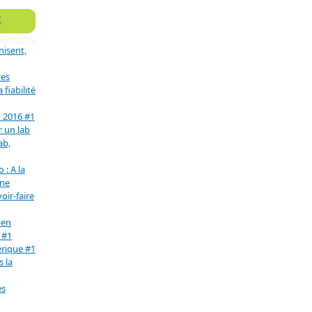
S
nisent,
res
fiabilité
n 2016 #1
r un lab
ab,
 : A la
une
oir-faire
pen
 #1
érique #1
s la
es