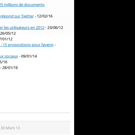
 25 millions de documents
s répond sur Twitter
- 12/02/16
r les utilisateurs en 2012
- 23/06/12
 26/05/12
7/01/12
 15 propositions pour l’avenir
-
aux sociaux
- 09/01/14
5/16
- 28/01/16
e 30 Mars 13