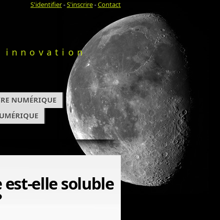
S'identifier
-
S'inscrire
-
Contact
 innovation
IVRE NUMÉRIQUE
NUMÉRIQUE
est-elle soluble
?