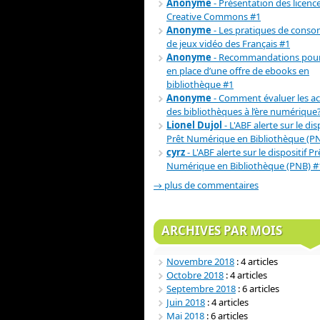
Anonyme
- Présentation des licenc
Creative Commons #1
Anonyme
- Les pratiques de cons
de jeux vidéo des Français #1
Anonyme
- Recommandations pour
en place d’une offre de ebooks en
bibliothèque #1
Anonyme
- Comment évaluer les act
des bibliothèques à l’ère numérique
Lionel Dujol
- L'ABF alerte sur le dis
Prêt Numérique en Bibliothèque (P
cyrz
- L'ABF alerte sur le dispositif Pr
Numérique en Bibliothèque (PNB) #
→ plus de commentaires
ARCHIVES PAR MOIS
Novembre 2018
: 4 articles
Octobre 2018
: 4 articles
Septembre 2018
: 6 articles
Juin 2018
: 4 articles
Mai 2018
: 6 articles