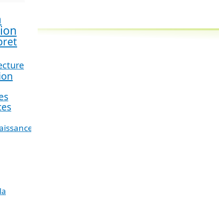
a
tion
pret
ecture
ion
es
ces
aissance
la