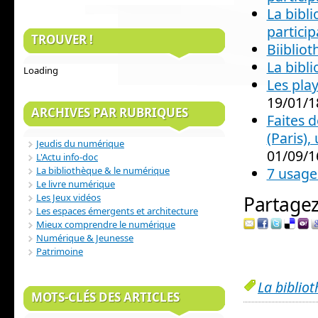
La bibli
particip
TROUVER !
Biibliot
La bibl
Loading
Les pla
19/01/1
ARCHIVES PAR RUBRIQUES
Faites d
(Paris),
Jeudis du numérique
01/09/1
L'Actu info-doc
7 usage
La bibliothèque & le numérique
Le livre numérique
Les Jeux vidéos
Partagez 
Les espaces émergents et architecture
Mieux comprendre le numérique
Numérique & Jeunesse
Patrimoine
La biblio
MOTS-CLÉS DES ARTICLES