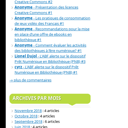
Creative Commons #2
Anonyme
- Présentation des licences
Creative Commons #1
Anonyme
- Les pratiques de consommation
de jeux vidéo des Français #1
Anonyme
- Recommandations pour la mise
en place d’une offre de ebooks en
bibliothèque #1
Anonyme
- Comment évaluer les activités
des bibliothèques à l’ère numérique? #1
Lionel Dujol
- L'ABF alerte sur le dispositif
Prêt Numérique en Bibliothèque (PNB) #3
cyrz
- L'ABF alerte sur le dispositif Prêt
Numérique en Bibliothèque (PNB) #1
→ plus de commentaires
ARCHIVES PAR MOIS
Novembre 2018
: 4 articles
Octobre 2018
: 4 articles
Septembre 2018
: 6 articles
Juin 2018
: 4 articles