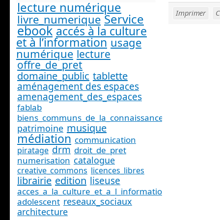
lecture numérique
Imprimer
C
Service
livre_numerique
ebook
accés à la culture
et à l’information
usage
numérique
lecture
offre_de_pret
domaine_public
tablette
aménagement des espaces
amenagement_des_espaces
fablab
biens_communs_de_la_connaissance
musique
patrimoine
médiation
communication
drm
droit_de_pret
piratage
catalogue
numerisation
creative_commons
licences_libres
librairie
edition
liseuse
acces_a_la_culture_et_a_l_information_
reseaux_sociaux
adolescent
architecture