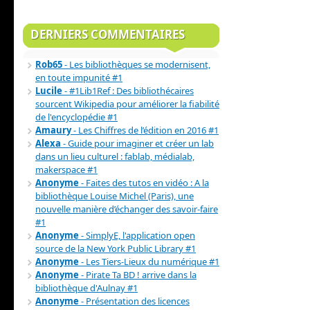
DERNIERS COMMENTAIRES
Rob65
- Les bibliothèques se modernisent,
en toute impunité #1
Lucile
- #1Lib1Ref : Des bibliothécaires
sourcent Wikipedia pour améliorer la fiabilité
de l'encyclopédie #1
Amaury
- Les Chiffres de l’édition en 2016 #1
Alexa
- Guide pour imaginer et créer un lab
dans un lieu culturel : fablab, médialab,
makerspace #1
Anonyme
- Faites des tutos en vidéo : A la
bibliothèque Louise Michel (Paris), une
nouvelle manière d’échanger des savoir-faire
#1
Anonyme
- SimplyE, l'application open
source de la New York Public Library #1
Anonyme
- Les Tiers-Lieux du numérique #1
Anonyme
- Pirate Ta BD ! arrive dans la
bibliothèque d'Aulnay #1
Anonyme
- Présentation des licences