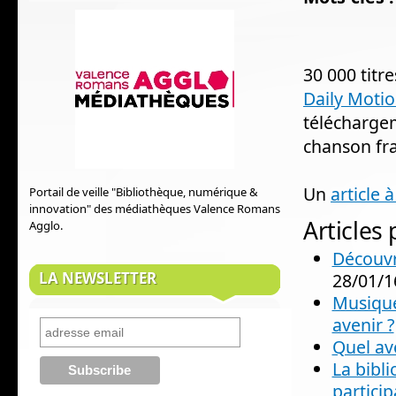
30 000 titr
Daily Moti
téléchargem
chanson fra
Un
article 
Portail de veille "Bibliothèque, numérique &
innovation" des médiathèques Valence Romans
Articles
Agglo.
Découvr
LA NEWSLETTER
28/01/1
Musique
avenir ?
Quel av
La bibl
participa