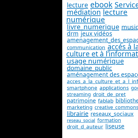
ebook
Servic
lecture
lecture
médiation
numérique
livre_numerique
musi
drm
jeux vidéos
amenagement_des_espa
accés à l
communication
culture et à l’informa
usage numérique
domaine_public
aménagement des espac
acces_a_la_culture_et_a_l_i
smartphone
applications
go
droit_de_pret
streaming
patrimoine
biblioth
fablab
marketing
creative_common
librairie
reseaux_sociaux
formation
reseau_social
liseuse
droit_d_auteur