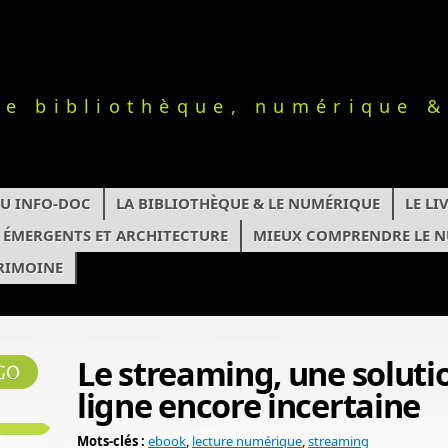
le bibliothèque, numérique &
TU INFO-DOC
LA BIBLIOTHÈQUE & LE NUMÉRIQUE
LE L
S ÉMERGENTS ET ARCHITECTURE
MIEUX COMPRENDRE LE 
RIMOINE
Le streaming, une soluti
ligne encore incertaine
Mots-clés :
ebook
,
lecture numérique
,
streaming