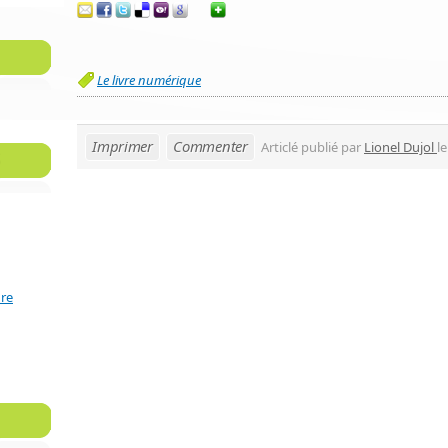
Le livre numérique
Imprimer
Commenter
Articlé publié par
Lionel Dujol
le
ure