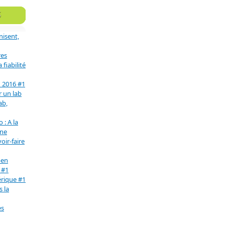
S
nisent,
res
fiabilité
n 2016 #1
r un lab
ab,
 : A la
une
oir-faire
pen
 #1
érique #1
s la
es