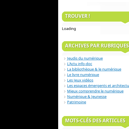
TROUVER !
Loading
ARCHIVES PAR RUBRIQUES
Jeudis du numérique
L'Actu info-doc
La bibliothèque & le numérique
Le livre numérique
Les Jeux vidéos
Les espaces émergents et architect
Mieux comprendre le numérique
Numérique & Jeunesse
Patrimoine
MOTS-CLÉS DES ARTICLES