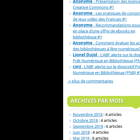
Anonyme
- Présentation des licenc
Creative Commons #1
Anonyme
- Les pratiques de cons
de jeux vidéo des Français #1
Anonyme
- Recommandations pour
en place d’une offre de ebooks en
bibliothèque #1
Anonyme
- Comment évaluer les act
des bibliothèques à l’ère numérique
Lionel Dujol
- L'ABF alerte sur le dis
Prêt Numérique en Bibliothèque (P
cyrz
- L'ABF alerte sur le dispositif Pr
Numérique en Bibliothèque (PNB) #
→ plus de commentaires
ARCHIVES PAR MOIS
Novembre 2018
: 4 articles
Octobre 2018
: 4 articles
Septembre 2018
: 6 articles
Juin 2018
: 4 articles
Mai 2018
: 6 articles