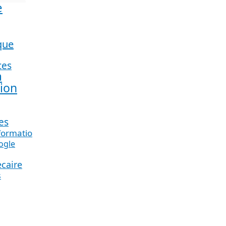
e
que
ces
a
tion
es
nformation_
ogle
ecaire
s