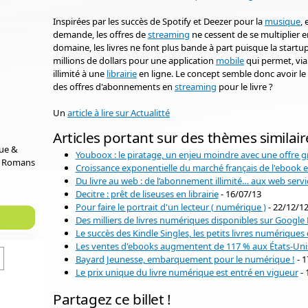
Inspirées par les succès de Spotify et Deezer pour la
musique
, 
demande, les offres de
streaming
ne cessent de se multiplier e
domaine, les livres ne font plus bande à part puisque la startu
millions de dollars pour une application
mobile
qui permet, vi
illimité à une
librairie
en ligne. Le concept semble donc avoir le 
des offres d'abonnements en
streaming
pour le livre ?
Un
article à lire sur Actualitté
Articles portant sur des thèmes similair
que &
Youboox : le piratage, un enjeu moindre avec une offre g
e Romans
Croissance exponentielle du marché français de l'ebook 
Du livre au web : de l’abonnement illimité… aux web servi
Decitre : prêt de liseuses en librairie
- 16/07/13
Pour faire le portrait d'un lecteur ( numérique )
- 22/12/1
Des milliers de livres numériques disponibles sur Google 
Le succès des Kindle Singles, les petits livres numérique
Les ventes d'ebooks augmentent de 117 % aux États-Uni
Bayard Jeunesse, embarquement pour le numérique !
- 1
Le prix unique du livre numérique est entré en vigueur
- 
Partagez ce billet !