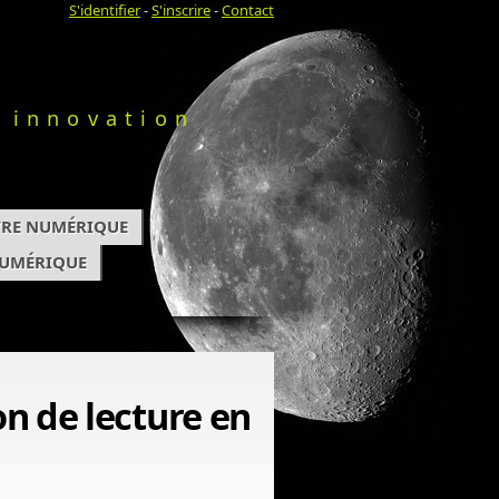
S'identifier
-
S'inscrire
-
Contact
 innovation
IVRE NUMÉRIQUE
NUMÉRIQUE
on de lecture en