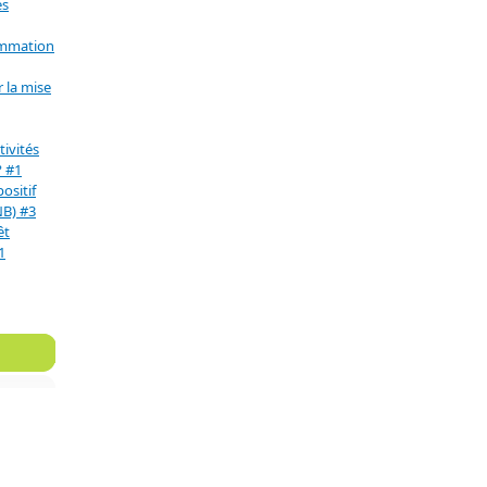
es
ommation
 la mise
ivités
? #1
positif
NB) #3
êt
1