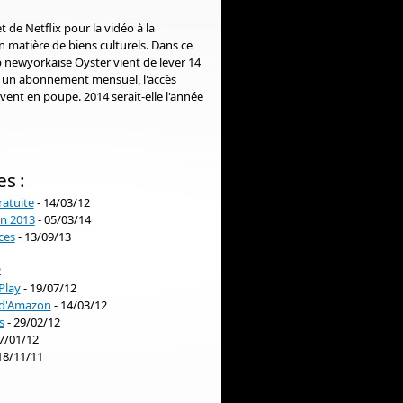
et de Netflix pour la vidéo à la
n matière de biens culturels. Dans ce
p newyorkaise Oyster vient de lever 14
a un abonnement mensuel, l'accès
vent en poupe. 2014 serait-elle l'année
es :
ratuite
- 14/03/12
en 2013
- 05/03/14
ces
- 13/09/13
2
Play
- 19/07/12
s d'Amazon
- 14/03/12
s
- 29/02/12
7/01/12
18/11/11