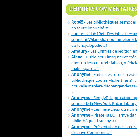
DERNIERS COMMENTAIRE
Rob65
- Les bibliothèques se moder
en toute impunité #1
Lucile
- #1Lib1Ref : Des bibliothécai
sourcent Wikipedia pour améliorer la 
de l'encyclopédie #1
Amaury
- Les Chiffres de l’édition e
Alexa
- Guide pour imaginer et crée
dans un lieu culturel : fablab, médial
makerspace #1
Anonyme
- Faites des tutos en vidéo
bibliothèque Louise Michel (Paris), 
nouvelle manière d’échanger des sav
#1
Anonyme
- SimplyE, l'application o
source de la New York Public Library
Anonyme
- Les Tiers-Lieux du num
Anonyme
- Pirate Ta BD ! arrive dan
bibliothèque d'Aulnay #1
Anonyme
- Présentation des licenc
Creative Commons #2