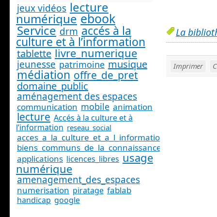
lecture
jeux vidéos
ebook
numérique
Service
accés à la
drm
La biblio
culture et à l’information
livre_numerique
tablette
musique
jeunesse
patrimoine
Imprimer
C
médiation
offre_de_pret
domaine_public
aménagement des espaces
mobile
communication
animation
lecture
Accés à la culture et à
l’information
reseau_social
acces_a_la_culture_et_a_l_information_
biens_communs_de_la_connaissance
usage
applications
licences_libres
numérique
amenagement_des_espaces
numerisation
fablab
piratage
handicap
google