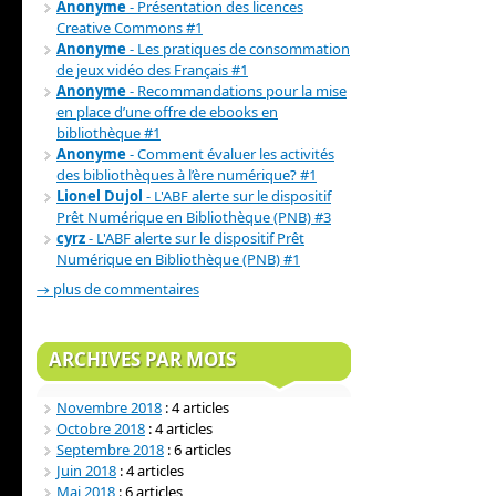
Anonyme
- Présentation des licences
Creative Commons #1
Anonyme
- Les pratiques de consommation
de jeux vidéo des Français #1
Anonyme
- Recommandations pour la mise
en place d’une offre de ebooks en
bibliothèque #1
Anonyme
- Comment évaluer les activités
des bibliothèques à l’ère numérique? #1
Lionel Dujol
- L'ABF alerte sur le dispositif
Prêt Numérique en Bibliothèque (PNB) #3
cyrz
- L'ABF alerte sur le dispositif Prêt
Numérique en Bibliothèque (PNB) #1
→ plus de commentaires
ARCHIVES PAR MOIS
Novembre 2018
: 4 articles
Octobre 2018
: 4 articles
Septembre 2018
: 6 articles
Juin 2018
: 4 articles
Mai 2018
: 6 articles