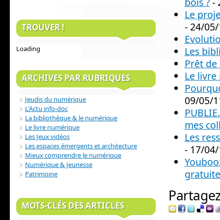
bois ?
- 
Le proj
- 24/05
TROUVER !
Evolutio
Loading
Les bib
Prêt de
Le livr
ARCHIVES PAR RUBRIQUES
Pourquoi
09/05/1
Jeudis du numérique
L'Actu info-doc
PUBLIE.P
La bibliothèque & le numérique
mes col
Le livre numérique
Les res
Les Jeux vidéos
Les espaces émergents et architecture
- 17/04
Mieux comprendre le numérique
Youboox
Numérique & Jeunesse
gratuit
Patrimoine
Partagez 
MOTS-CLÉS DES ARTICLES