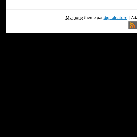
Mystique
theme par
digitalnature
| Ada