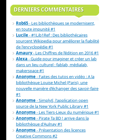
DERNIERS COMMENTAIRES
Rob65
- Les bibliothèques se modernisent,
en toute impunité #1
Lucile
- #1Lib1Ref : Des bibliothécaires
sourcent Wikipedia pour améliorer la fiabilité
de l'encyclopédie #1
Amaury
- Les Chiffres de l’édition en 2016 #1
Alexa
- Guide pour imaginer et créer un lab
dans un lieu culturel : fablab, médialab,
makerspace #1
Anonyme
- Faites des tutos en vidéo : A la
bibliothèque Louise Michel (Paris), une
nouvelle manière d’échanger des savoir-faire
#1
Anonyme
- SimplyE, l'application open
source de la New York Public Library #1
Anonyme
- Les Tiers-Lieux du numérique #1
Anonyme
- Pirate Ta BD ! arrive dans la
bibliothèque d'Aulnay #1
Anonyme
- Présentation des licences
Creative Commons #2