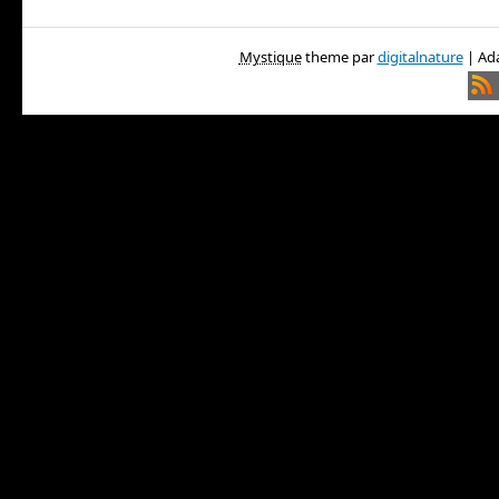
Mystique
theme par
digitalnature
| Ada