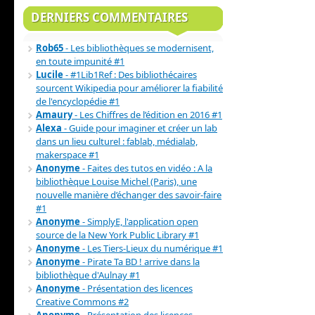
DERNIERS COMMENTAIRES
Rob65
- Les bibliothèques se modernisent,
en toute impunité #1
Lucile
- #1Lib1Ref : Des bibliothécaires
sourcent Wikipedia pour améliorer la fiabilité
de l'encyclopédie #1
Amaury
- Les Chiffres de l’édition en 2016 #1
Alexa
- Guide pour imaginer et créer un lab
dans un lieu culturel : fablab, médialab,
makerspace #1
Anonyme
- Faites des tutos en vidéo : A la
bibliothèque Louise Michel (Paris), une
nouvelle manière d’échanger des savoir-faire
#1
Anonyme
- SimplyE, l'application open
source de la New York Public Library #1
Anonyme
- Les Tiers-Lieux du numérique #1
Anonyme
- Pirate Ta BD ! arrive dans la
bibliothèque d'Aulnay #1
Anonyme
- Présentation des licences
Creative Commons #2