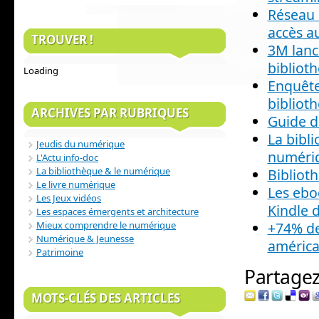
Réseau 
accès a
TROUVER !
3M lanc
bibliot
Loading
Enquête
bibliot
ARCHIVES PAR RUBRIQUES
Guide d
La bibl
Jeudis du numérique
numéri
L'Actu info-doc
La bibliothèque & le numérique
Biblioth
Le livre numérique
Les ebo
Les Jeux vidéos
Kindle 
Les espaces émergents et architecture
+74% de
Mieux comprendre le numérique
Numérique & Jeunesse
américa
Patrimoine
Partagez 
MOTS-CLÉS DES ARTICLES