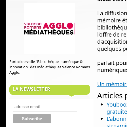
La diffusio
mémoire étu
bibliothèqu
l’offre de 
d’acquisiti
quelques pe
Portail de veille "Bibliothèque, numérique &
parfait pou
innovation" des médiathèques Valence Romans
numériques
Agglo.
Un mémoire 
LA NEWSLETTER
Articles
Youboox
gratuit
L'abonne
streami