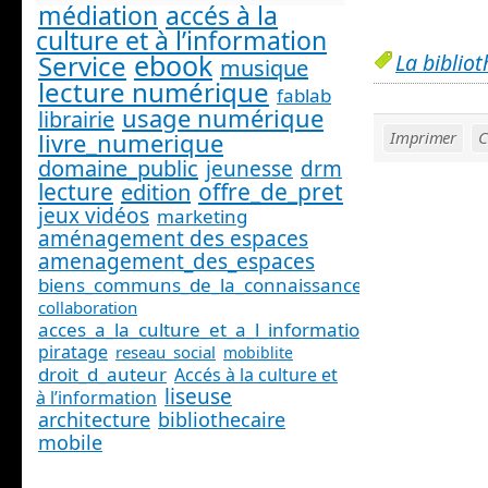
médiation
accés à la
culture et à l’information
ebook
La biblio
Service
musique
lecture numérique
fablab
usage numérique
librairie
livre_numerique
Imprimer
C
domaine_public
jeunesse
drm
lecture
offre_de_pret
edition
jeux vidéos
marketing
aménagement des espaces
amenagement_des_espaces
biens_communs_de_la_connaissance
collaboration
acces_a_la_culture_et_a_l_information_
piratage
reseau_social
mobiblite
droit_d_auteur
Accés à la culture et
liseuse
à l’information
architecture
bibliothecaire
mobile