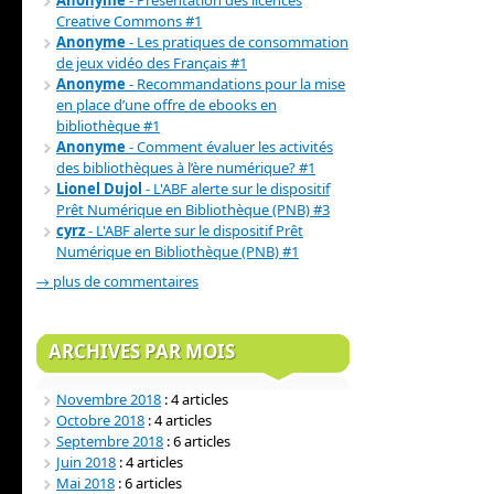
Anonyme
- Présentation des licences
Creative Commons #1
Anonyme
- Les pratiques de consommation
de jeux vidéo des Français #1
Anonyme
- Recommandations pour la mise
en place d’une offre de ebooks en
bibliothèque #1
Anonyme
- Comment évaluer les activités
des bibliothèques à l’ère numérique? #1
Lionel Dujol
- L'ABF alerte sur le dispositif
Prêt Numérique en Bibliothèque (PNB) #3
cyrz
- L'ABF alerte sur le dispositif Prêt
Numérique en Bibliothèque (PNB) #1
→ plus de commentaires
ARCHIVES PAR MOIS
Novembre 2018
: 4 articles
Octobre 2018
: 4 articles
Septembre 2018
: 6 articles
Juin 2018
: 4 articles
Mai 2018
: 6 articles