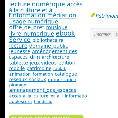
lecture numérique
accés
à la culture et à
l’information
médiation
Patrimoi
usage numérique
offre_de_pret
musique
ebook
livre_numerique
Imprimer
C
Service
bibliothecaire
lecture
domaine_public
jeunesse
aménagement des
espaces
drm
architecture
tablette
edition
jeux vidéos
mobile
patrimoine
fablab
catalogue
animation
formation
reseaux_sociaux
numerisation
piratage
amenagement_des_espaces
acces_a_la_culture_et_a_l_information_
adolescent
handicap