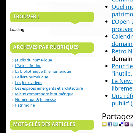
Quel mo
patrimo
TROUVER !
L’Open D
prouven
Loading
Calendri
domaine
ARCHIVES PAR RUBRIQUES
Retro 
domaine
Jeudis du numérique
Pour fl
L'Actu info-doc
La bibliothèque & le numérique
“inutil
Le livre numérique
La New 
Les Jeux vidéos
libreme
Les espaces émergents et architecture
Mieux comprendre le numérique
Une réf
Numérique & Jeunesse
public' 
Patrimoine
Partagez 
MOTS-CLÉS DES ARTICLES