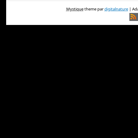
Mystique
theme par
digitalnature
| Ada