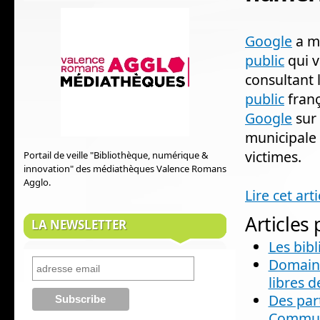
Google
a mi
public
qui v
consultant 
public
franç
Google
sur 
municipale
victimes.
Portail de veille "Bibliothèque, numérique &
innovation" des médiathèques Valence Romans
Agglo.
Lire cet art
Articles
LA NEWSLETTER
Les bibl
Domaine 
libres 
Des part
Communs