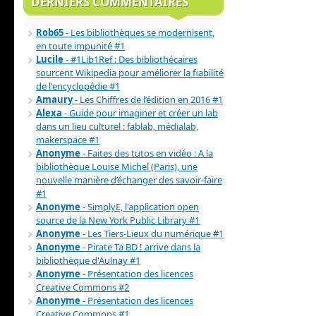
DERNIERS COMMENTAIRES
Rob65
- Les bibliothèques se modernisent,
en toute impunité #1
Lucile
- #1Lib1Ref : Des bibliothécaires
sourcent Wikipedia pour améliorer la fiabilité
de l'encyclopédie #1
Amaury
- Les Chiffres de l’édition en 2016 #1
Alexa
- Guide pour imaginer et créer un lab
dans un lieu culturel : fablab, médialab,
makerspace #1
Anonyme
- Faites des tutos en vidéo : A la
bibliothèque Louise Michel (Paris), une
nouvelle manière d’échanger des savoir-faire
#1
Anonyme
- SimplyE, l'application open
source de la New York Public Library #1
Anonyme
- Les Tiers-Lieux du numérique #1
Anonyme
- Pirate Ta BD ! arrive dans la
bibliothèque d'Aulnay #1
Anonyme
- Présentation des licences
Creative Commons #2
Anonyme
- Présentation des licences
Creative Commons #1