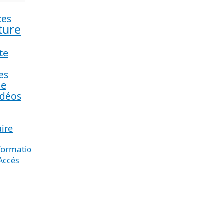
ces
lture
te
es
ue
idéos
aire
nformation_
Accés