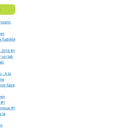
S
nisent,
res
fiabilité
n 2016 #1
r un lab
ab,
 : A la
une
oir-faire
pen
 #1
érique #1
s la
es