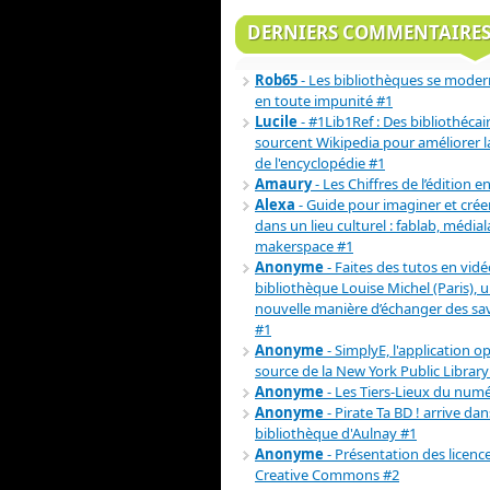
DERNIERS COMMENTAIRE
Rob65
- Les bibliothèques se moder
en toute impunité #1
Lucile
- #1Lib1Ref : Des bibliothécai
sourcent Wikipedia pour améliorer la 
de l'encyclopédie #1
Amaury
- Les Chiffres de l’édition e
Alexa
- Guide pour imaginer et crée
dans un lieu culturel : fablab, médial
makerspace #1
Anonyme
- Faites des tutos en vidéo
bibliothèque Louise Michel (Paris), 
nouvelle manière d’échanger des sav
#1
Anonyme
- SimplyE, l'application o
source de la New York Public Library
Anonyme
- Les Tiers-Lieux du num
Anonyme
- Pirate Ta BD ! arrive dan
bibliothèque d'Aulnay #1
Anonyme
- Présentation des licenc
Creative Commons #2