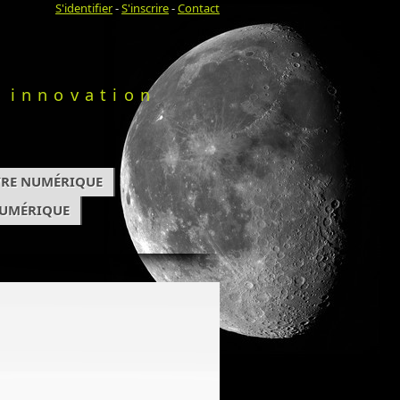
S'identifier
-
S'inscrire
-
Contact
 innovation
IVRE NUMÉRIQUE
NUMÉRIQUE