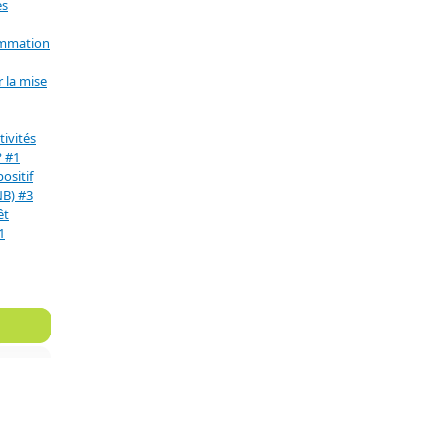
es
ommation
 la mise
ivités
? #1
positif
NB) #3
êt
1