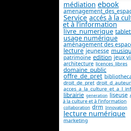
ebook
médiation
amenagement_des_espa
Service
accés à la cu
et à l’information
livre_numerique
tablet
usage numérique
aménagement des espac
lecture
musiq
jeunesse
edition
jeux v
patrimoine
architecture
licences_libres
domaine_public
offre_de_pret
bibliothec
droit_de_pret
droit_d_auteur
acces_a_la_culture_et_a_l_i
librairie
liseuse
generation
à la culture et à l’information
drm
collaboration
Innovation
lecture numérique
marketing