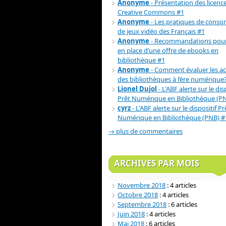
Anonyme
- Présentation des licenc
Creative Commons #1
Anonyme
- Les pratiques de cons
de jeux vidéo des Français #1
Anonyme
- Recommandations pour
en place d’une offre de ebooks en
bibliothèque #1
Anonyme
- Comment évaluer les act
des bibliothèques à l’ère numérique
Lionel Dujol
- L'ABF alerte sur le dis
Prêt Numérique en Bibliothèque (P
cyrz
- L'ABF alerte sur le dispositif Pr
Numérique en Bibliothèque (PNB) #
→ plus de commentaires
ARCHIVES PAR MOIS
Novembre 2018
: 4 articles
Octobre 2018
: 4 articles
Septembre 2018
: 6 articles
Juin 2018
: 4 articles
Mai 2018
: 6 articles