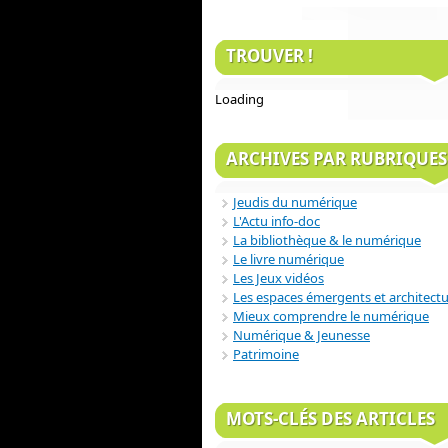
TROUVER !
Loading
ARCHIVES PAR RUBRIQUES
Jeudis du numérique
L'Actu info-doc
La bibliothèque & le numérique
Le livre numérique
Les Jeux vidéos
Les espaces émergents et architect
Mieux comprendre le numérique
Numérique & Jeunesse
Patrimoine
MOTS-CLÉS DES ARTICLES