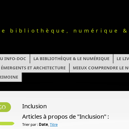
le bibliothèque, numérique &
TU INFO-DOC
LA BIBLIOTHÈQUE & LE NUMÉRIQUE
LE L
S ÉMERGENTS ET ARCHITECTURE
MIEUX COMPRENDRE LE 
RIMOINE
Inclusion
Articles à propos de "Inclusion" :
Trier par :
Date
,
Titre