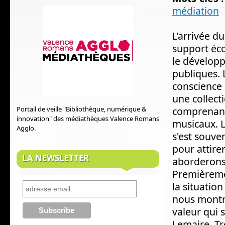
médiation
L'arrivée d
support é
le développ
publiques. 
conscience 
une collecti
Portail de veille "Bibliothèque, numérique &
comprenant 
innovation" des médiathèques Valence Romans
musicaux. 
Agglo.
s'est souve
pour attire
LA NEWSLETTER
aborderons 
Premièreme
la situatio
nous montre
valeur qui 
Lemaire. T