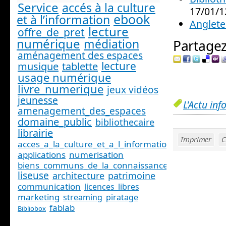
Service
accés à la culture
17/01/1
ebook
et à l’information
Anglete
lecture
offre_de_pret
numérique
médiation
Partagez 
aménagement des espaces
lecture
musique
tablette
usage numérique
livre_numerique
jeux vidéos
jeunesse
L'Actu inf
amenagement_des_espaces
domaine_public
bibliothecaire
librairie
Imprimer
C
acces_a_la_culture_et_a_l_information_
applications
numerisation
biens_communs_de_la_connaissance
liseuse
architecture
patrimoine
communication
licences_libres
marketing
streaming
piratage
fablab
Bibliobox