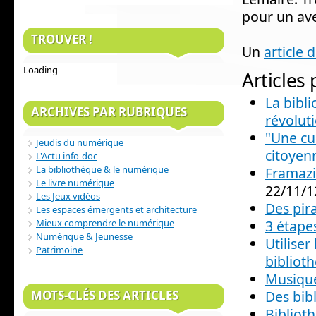
pour un ave
TROUVER !
Un
article 
Loading
Articles
La bibl
ARCHIVES PAR RUBRIQUES
révoluti
"Une cu
Jeudis du numérique
citoyenn
L'Actu info-doc
La bibliothèque & le numérique
Framazi
Le livre numérique
22/11/1
Les Jeux vidéos
Des pira
Les espaces émergents et architecture
3 étape
Mieux comprendre le numérique
Numérique & Jeunesse
Utiliser
Patrimoine
bibliot
Musique
Des bibl
MOTS-CLÉS DES ARTICLES
Bibliot