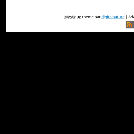
Mystique
theme par
digitalnature
| Ada