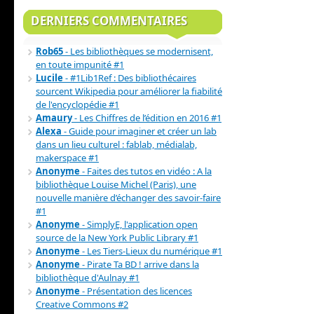
DERNIERS COMMENTAIRES
Rob65
- Les bibliothèques se modernisent,
en toute impunité #1
Lucile
- #1Lib1Ref : Des bibliothécaires
sourcent Wikipedia pour améliorer la fiabilité
de l'encyclopédie #1
Amaury
- Les Chiffres de l’édition en 2016 #1
Alexa
- Guide pour imaginer et créer un lab
dans un lieu culturel : fablab, médialab,
makerspace #1
Anonyme
- Faites des tutos en vidéo : A la
bibliothèque Louise Michel (Paris), une
nouvelle manière d’échanger des savoir-faire
#1
Anonyme
- SimplyE, l'application open
source de la New York Public Library #1
Anonyme
- Les Tiers-Lieux du numérique #1
Anonyme
- Pirate Ta BD ! arrive dans la
bibliothèque d'Aulnay #1
Anonyme
- Présentation des licences
Creative Commons #2