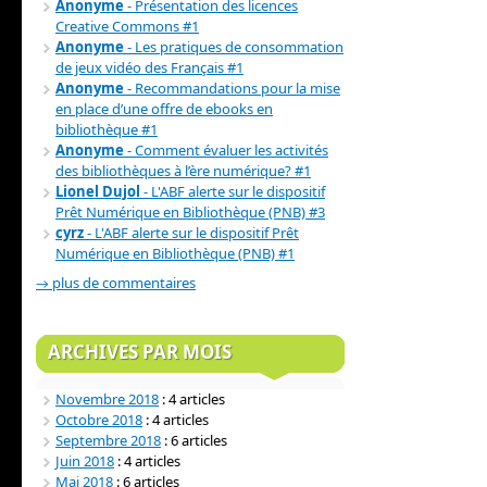
Anonyme
- Présentation des licences
Creative Commons #1
Anonyme
- Les pratiques de consommation
de jeux vidéo des Français #1
Anonyme
- Recommandations pour la mise
en place d’une offre de ebooks en
bibliothèque #1
Anonyme
- Comment évaluer les activités
des bibliothèques à l’ère numérique? #1
Lionel Dujol
- L'ABF alerte sur le dispositif
Prêt Numérique en Bibliothèque (PNB) #3
cyrz
- L'ABF alerte sur le dispositif Prêt
Numérique en Bibliothèque (PNB) #1
→ plus de commentaires
ARCHIVES PAR MOIS
Novembre 2018
: 4 articles
Octobre 2018
: 4 articles
Septembre 2018
: 6 articles
Juin 2018
: 4 articles
Mai 2018
: 6 articles