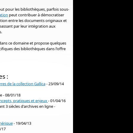
ut pour les bibliothèques, parfois sous-
tion
peut contribuer à démocratiser
ulation entre les documents originaux et
passant par leur intégration aux
s.
s dans ce domaine et propose quelques
ifiques des bibliothèques dans l'offre
es :
es de la collection Gallica
- 23/09/14
te - 08/01/18
ncepts, pratiques et enjeux
- 01/04/16
ant 3 siècles d'archives en ligne -
mérique
- 19/04/13
/17