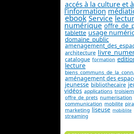
accés à la culture et à
l’information
médiati
ebook
Service
lectu
numérique
offre_de_
usage numéri
tablette
domaine_public
amenagement_des_espa
livre_nume
architecture
editio
catalogue
formation
lecture
biens_communs_de_la_conn
aménagement des espac
jeunesse
je
bibliothecaire
vidéos
applications
troisiem
numerisation
offre_de_prets
communication
mobilite
pir
liseuse
marketing
mobiblite
streaming