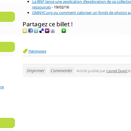
La BNF lance une application d’exploration de sa collecti
ressources
- 19/02/16
OldNYC.org ou comment valoriser un fonds de photos pa
Partagez ce billet !
Patrimoine
Imprimer
Commenter
Articlé publié par
Lionel Dujol
l
ure