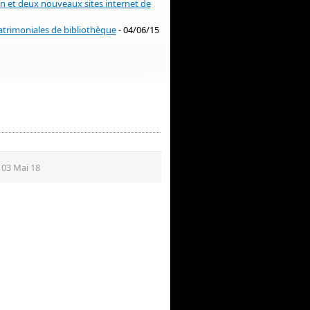
on et deux nouveaux sites internet de
trimoniales de bibliothèque
- 04/06/15
e 03 Mai 18