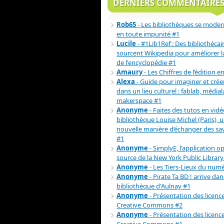
DERNIERS COMMENTAIRE
Rob65
- Les bibliothèques se moder
en toute impunité #1
Lucile
- #1Lib1Ref : Des bibliothécai
sourcent Wikipedia pour améliorer la 
de l'encyclopédie #1
Amaury
- Les Chiffres de l’édition e
Alexa
- Guide pour imaginer et crée
dans un lieu culturel : fablab, médial
makerspace #1
Anonyme
- Faites des tutos en vidéo
bibliothèque Louise Michel (Paris), 
nouvelle manière d’échanger des sav
#1
Anonyme
- SimplyE, l'application o
source de la New York Public Library
Anonyme
- Les Tiers-Lieux du num
Anonyme
- Pirate Ta BD ! arrive dan
bibliothèque d'Aulnay #1
Anonyme
- Présentation des licenc
Creative Commons #2
Anonyme
- Présentation des licenc