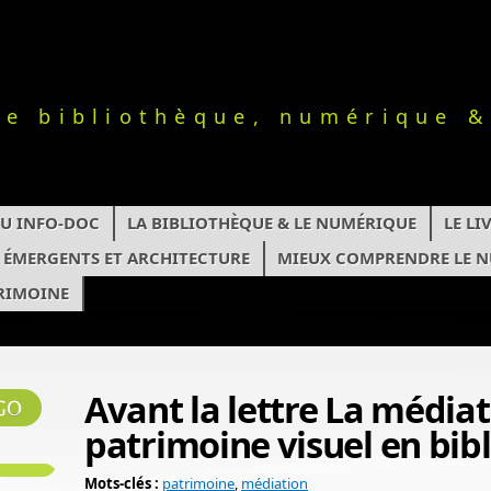
le bibliothèque, numérique &
TU INFO-DOC
LA BIBLIOTHÈQUE & LE NUMÉRIQUE
LE L
S ÉMERGENTS ET ARCHITECTURE
MIEUX COMPRENDRE LE 
RIMOINE
Avant la lettre La média
patrimoine visuel en bib
Mots-clés :
patrimoine
,
médiation