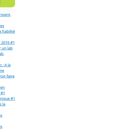
S
nisent,
res
fiabilité
n 2016 #1
r un lab
ab,
 : A la
une
oir-faire
pen
 #1
érique #1
s la
es
es