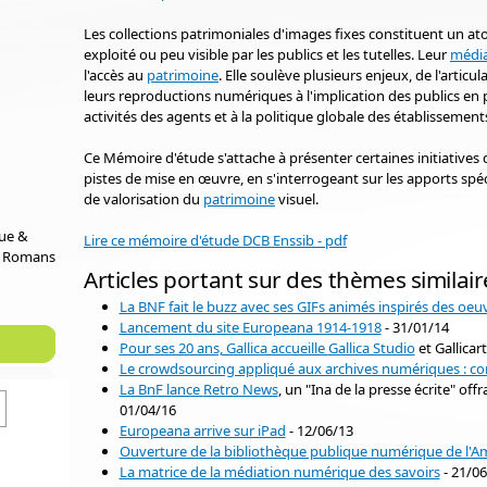
Les collections patrimoniales d'images fixes constituent un ato
exploité ou peu visible par les publics et les tutelles. Leur
média
l'accès au
patrimoine
. Elle soulève plusieurs enjeux, de l'artic
leurs reproductions numériques à l'implication des publics en 
activités des agents et à la politique globale des établissement
Ce Mémoire d'étude s'attache à présenter certaines initiative
pistes de mise en œuvre, en s'interrogeant sur les apports spéc
de valorisation du
patrimoine
visuel.
que &
Lire ce mémoire d'étude DCB Enssib - pdf
e Romans
Articles portant sur des thèmes similair
La BNF fait le buzz avec ses GIFs animés inspirés des oeuvr
Lancement du site Europeana 1914-1918
- 31/01/14
Pour ses 20 ans, Gallica accueille
Gallica Studio
et Gallicar
Le crowdsourcing appliqué aux archives numériques : co
La BnF lance
Retro News
, un "Ina de la presse écrite" offr
01/04/16
Europeana arrive sur iPad
- 12/06/13
Ouverture de la bibliothèque publique numérique de l'A
La matrice de la médiation numérique des savoirs
- 21/06