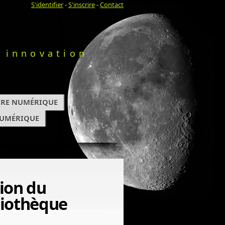
S'identifier
-
S'inscrire
-
Contact
 innovation
IVRE NUMÉRIQUE
NUMÉRIQUE
tion du
liothèque