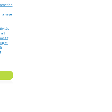
ommation
 la mise
ivités
? #1
positif
NB) #3
êt
1