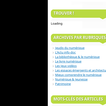
TROUVER !
Loading
ARCHIVES PAR RUBRIQUES
Jeudis du numérique
L'Actu info-doc
La bibliothèque & le numérique
Le livre numérique
Les Jeux vidéos
Les espaces émergents et architect
Mieux comprendre le numérique
Numérique & Jeunesse
Patrimoine
MOTS-CLÉS DES ARTICLES