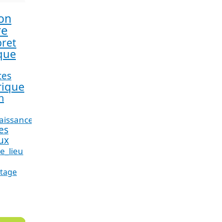
on
re
pret
que
ces
rique
n
aissance
es
ux
e_lieu
atage