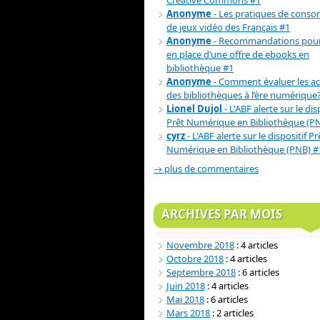
Creative Commons #1
Anonyme
- Les pratiques de cons
de jeux vidéo des Français #1
Anonyme
- Recommandations pour
en place d’une offre de ebooks en
bibliothèque #1
Anonyme
- Comment évaluer les act
des bibliothèques à l’ère numérique
Lionel Dujol
- L'ABF alerte sur le dis
Prêt Numérique en Bibliothèque (P
cyrz
- L'ABF alerte sur le dispositif Pr
Numérique en Bibliothèque (PNB) #
→ plus de commentaires
ARCHIVES PAR MOIS
Novembre 2018
: 4 articles
Octobre 2018
: 4 articles
Septembre 2018
: 6 articles
Juin 2018
: 4 articles
Mai 2018
: 6 articles
Mars 2018
: 2 articles